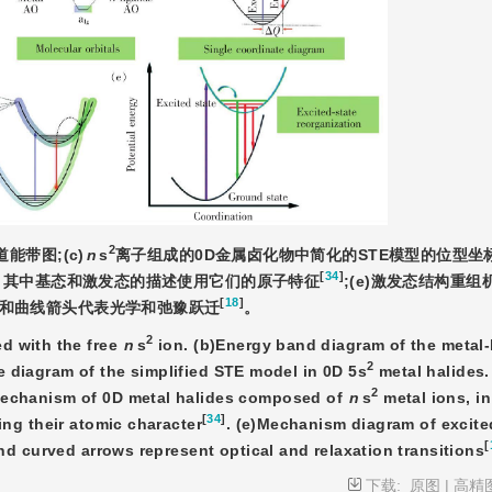
2
能带图;(c)
n
s
离子组成的0D金属卤化物中简化的STE模型的位型坐标图
[
34
]
，其中基态和激发态的描述使用它们的原子特征
;(e)激发态结构重
[
18
]
和曲线箭头代表光学和弛豫跃迁
。
2
d with the free
n
s
 ion. (b)Energy band diagram of the metal-h
2
e diagram of the simplified STE model in 0D 5s
 metal halides.
2
mechanism of 0D metal halides composed of 
n
s
 metal ions, in
[
34
]
ng their atomic character
. (e)Mechanism diagram of excite
[
and curved arrows represent optical and relaxation transitions
下载:
原图
|
高精