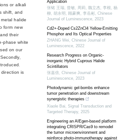
Application
ons or alkali
张铭 王瑞, 曾敏, 周莉, 魏立杰, 李根, 杨
s shift, and
柳, 胡永明, 顾豪爽, 李岳彬
,
Chinese
Journal of Luminescence
,
2023
 metal halide
to form new
Cd2+-Doped Cs2ZnCl4 Yellow-Emitting
Phosphor and Its Optical Properties
and their
ZHANG Wei
,
Chinese Journal of
le-phase white
Luminescence
,
2022
ased on our
Research Progress on Organic-
 Secondly,
inorganic Hybrid Cuprous Halide
ntroduced.
Scintillators
direction is
张嘉倍
,
Chinese Journal of
Luminescence
,
2023
Photodynamic gel-bombs enhance
tumor penetration and downstream
synergistic therapies
Xiaole Bai
,
Signal Transduction and
Targeted Therapy
,
2025
Engineering an AIEgen-based platform
integrating CRISPR/Cas9 to remodel
the tumor microenvironment and
reinforce photo-immunotherapy against