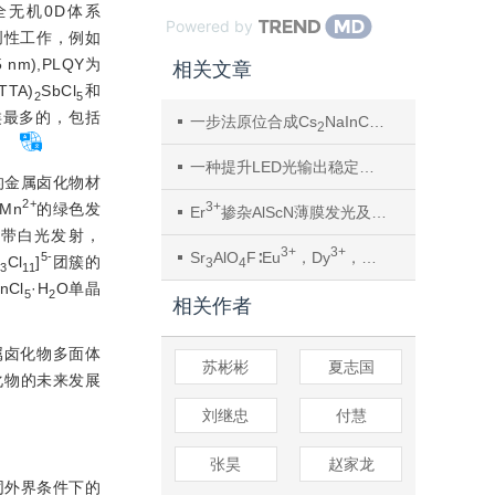
无机0D体系
Powered by
创性工作，例如
m),PLQY为
相关文章
TA)
SbCl
和
2
5
类最多的，包括
一步法原位合成Cs
NaInCl
@PVDF薄膜：
2
6
。
一种提升LED光输出稳定性的有机-无机锰卤化物及其亮度优化
的金属卤化物材
2+
3+
Mn
的绿色发
Er
掺杂AlScN薄膜发光及铁电性能的协同调控
宽带白光发射，
3+
3+
+
Sr
AlO
F∶Eu
，Dy
，Na
发光材料性能
5-
b
Cl
]
团簇的
3
4
3
11
InCl
·H
O单晶
5
2
相关作者
属卤化物多面体
苏彬彬
夏志国
化物的未来发展
刘继忠
付慧
张昊
赵家龙
同外界条件下的