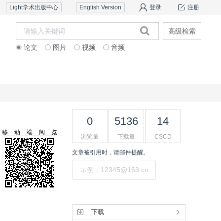
Light学术出版中心
English Version
登录
注册
高级检索
论文
图片
视频
音频
道德声明
联系我们
0
5136
14
移动端阅览
浏览量
下载量
CSCD
文章被引用时，请邮件提醒。
提交
工具集
下载