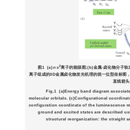
2
图1
(a)
n
s
离子的能级图;(b)金属-卤化物分子轨道
离子组成的0D金属卤化物发光机理的统一位型坐标图
直线箭头
Fig.1
(a)Energy band diagram associate
molecular orbitals. (c)Configurational coordinat
configuration coordinate of the luminescence 
ground and excited states are described usi
structural reorganization: the straight 