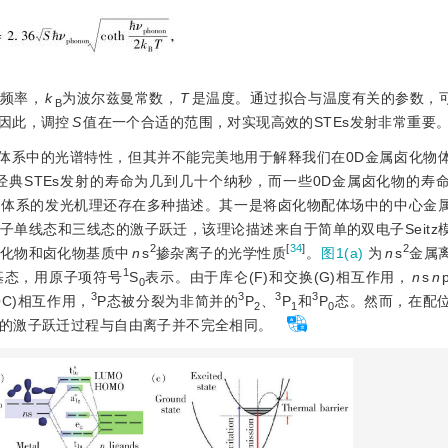
频率，
k
为波尔兹曼常数，
T
是温度。通过拟合与温度有关的参数，
B
因此，调控
S
值在一个合适的范围，对实现高效的STEs发射非常重要
物体系中的光谱特性，但其并不能完美地用于解释我们在0D金属卤化物
典STEs发射的寿命为几到几十个纳秒，而一些0D金属卤化物的寿
物体系的发光机理还存在多种描述。其一是将卤化物配体场中的中心金
单线态和三线态的激子跃迁，该理论描述来自于简单的双电子Seitz
2
[
34
]
2
化物和卤化物基质中
n
s
掺杂离子的光学性质
。
图1(a)
为
n
s
金属
1
基态，用原子项符号
S
表示。由于库仑(F)和交换(G)相互作用，
n
s
n
0
3
3
3
3
OC)相互作用，
P态被分裂为非简并的
P
、
P
和
P
态。然而，在配
2
1
0
的激子跃迁过程与自由离子并不完全相同。