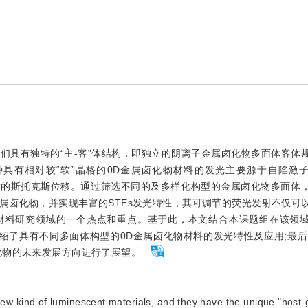
它们具有独特的“主-客”体结构，即独立的阴离子金属卤化物多面体客体
对较“软”晶格的0D金属卤化物材料的发光主要源于自陷激子(Self-
，且具有大的斯托克斯位移。通过筛选不同的及多样化构型的金属卤化物多面体
属卤化物，并实现丰富的STEs发光特性，其可调节的荧光发射不仅可
材料研究领域的一个热点和重点。基于此，本文结合本课题组在该领
绍了具有不同多面体构型的0D金属卤化物材料的发光特性及应用;最后
化物的未来发展方向进行了展望。
ew kind of luminescent materials, and they have the unique "host-