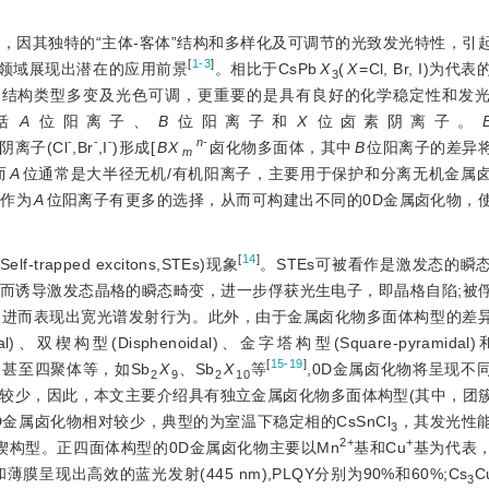
料，因其独特的“主体-客体”结构和多样化及可调节的光致发光特性，引
[
1-3
]
等领域展现出潜在的应用前景
。相比于CsPb
X
(
X
=Cl, Br, I)为代
3
、结构类型多变及光色可调，更重要的是具有良好的化学稳定性和发
括
A
位阳离子、
B
位阳离子和
X
位卤素阴离子。
-
-
-
n-
阴离子(Cl
,Br
,I
)形成[
BX
卤化物多面体，其中
B
位阳离子的差异
m
而
A
位通常是大半径无机/有机阳离子，主要用于保护和分离无机金属
其作为
A
位阳离子有更多的选择，从而可构建出不同的0D金属卤化物，
[
14
]
pped excitons,STEs)现象
。STEs可被看作是激发态的瞬
而诱导激发态晶格的瞬态畸变，进一步俘获光生电子，即晶格自陷;被
，进而表现出宽光谱发射行为。此外，由于金属卤化物多面体构型的差
onal)、双楔构型(Disphenoidal)、金字塔构型(Square-pyrami
[
15-19
]
体、甚至四聚体等，如Sb
X
、Sb
X
等
,0D金属卤化物将呈现不
2
9
2
10
较少，因此，本文主要介绍具有独立金属卤化物多面体构型(其中，团
金属卤化物相对较少，典型的为室温下稳定相的CsSnCl
，其发光性
3
2+
+
构型。正四面体构型的0D金属卤化物主要以Mn
基和Cu
基为代表
薄膜呈现出高效的蓝光发射(445 nm),PLQY分别为90%和60%;Cs
C
3