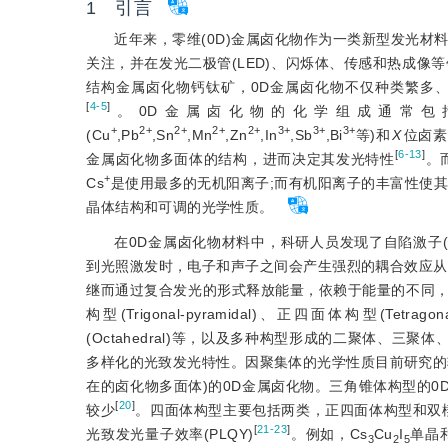
1 引言
近年来，零维(0D)金属卤化物作为一类新型发光材
关注，并在发光二极管(LED)、闪烁体、传感和热成像
结构金属卤化物钙钛矿，0D金属卤化物不仅种类繁多
[
4-5
]
。0D金属卤化物的化学组成通常包
+
2+
2+
2+
2+
3+
3+
3+
(Cu
,Pb
,Sn
,Mn
,Zn
,In
,Sb
,Bi
等)和
X
位卤素
[
6-13
]
金属卤化物多面体的结构，进而决定其发光特性
。
+
Cs
是使用最多的无机阳离子;而有机阳离子的丰富性使
晶体结构和可调的光学性质。
在0D金属卤化物材料中，科研人员发现了自陷激子(Self-tra
到光照激发时，电子和声子之间会产生强烈的耦合效应从
继而通过复合发光的形式释放能量，依赖于能量的不同
构型(Trigonal-pyramidal)、正四面体构型(Tetrag
(Octahedral)等，以及多种构型形成的二聚体、三聚
多样化的光致发光特性。因聚集体的光学性质目前研究的
在的卤化物多面体)的0D金属卤化物。三角锥体构型的0D
[
20
]
较少
。四面体构型主要包括两类，正四面体构型和双楔
[
21-23
]
光致发光量子效率(PLQY)
。例如，Cs
Cu
I
单晶和
3
2
5