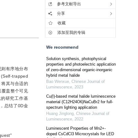
参考文献导出
分享
收藏
添加至我的专辑
We recommend
Solution synthesis, photophysical
properties and photoelectric application
规则有序地分布
of zero-dimensional organic-inorganic
hybrid metal halide
trapped
Bao Wenxue
,
Chinese Journal of
，将其与合适的
Luminescence
,
2023
以覆盖整个可见
Cu(I)-based metal halide luminescence
域的研究工作基
material (C12H24O6)NaCuBr2 for full-
，总结了0D金
spectrum lighting application
Huang Jinglong
,
Chinese Journal of
Luminescence
,
2022
Luminescent Properties of Mn2+-
doped CsCdCl3 Microcrystals for LED
guest"