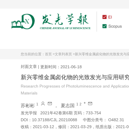
首页
期刊介绍
您当前的位置：
首页 >
文章列表页 >
新兴零维金属卤化物的光致发光与
封面文章
|
更新时间：2021-06-18
新兴零维金属卤化物的光致发光与应用研
Research Progresses of Photoluminescence and Applicatio
Materials
*
1
1
2
苏彬彬
，
夏志国
发光学报
2021年42卷第6期 页码：733-754
DOI：
10.37188/CJL.20210088
中图分类号：
O482.31
收稿：
2021-03-12
，
修回：
2021-03-29
，
纸质出版：
2021-0