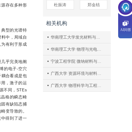
杜振涛
郑金桔
来源存在多种形
相关机构
，典型的光谱特
AI问答
材料中，局域自
华南理工大学发光材料与器件国家重点实验室，广东省光纤激光材料与应用技术重点实验室， 材料科学与工程学院
认为有利于形成
华南理工大学 物理与光电学院
宁波工程学院 微纳材料与器件创新研究院
型几乎完美地阐
缚的电子-空穴
广西大学 资源环境与材料学院
子耦合看成是包
作用，激子的运
广西大学 物理科学与工程技术学院
不同，STEs
态晶格的瞬态畸
的固有缺陷态捕
构畸变导致的。
统中得到了进一