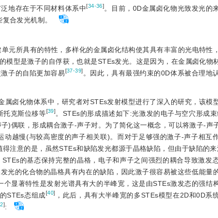
[
34-36
]
广泛地存在于不同材料体系中
。目前，0D金属卤化物光致发光的
些复合发光机制。
建单元所具有的特性，多样化的金属卤化结构使其具有丰富的光电特性
的模型是激子的自俘获，也就是STEs发光。这是因为，在金属卤化物
[
37-39
]
使激子的自陷更加容易
。因此，具有最强约束的0D体系被合理地
D金属卤化物体系中，研究者对STEs发射模型进行了深入的研究，该模
[
39
]
斯托克斯位移等
。STEs的形成描述如下:光激发的电子与空穴形成束
即声子)偶联，形成耦合激子-声子对。为了简化这一概念，可以将激子-声
运动越慢(与较高密度的声子相关联)。而对于足够强的激子-声子相互
值得注意的是，虽然STEs和缺陷发光都源于晶格缺陷，但由于缺陷的来源
STEs的基态保持完整的晶格，电子和声子之间强烈的耦合导致激发
陷发光的化合物的晶格具有内在的缺陷，因此激子很容易被这些低能量
一个显著特性是发射光谱具有大的半峰宽，这是由STEs激发态的强结
[
40
]
度的STEs态组成
，此后，具有大半峰宽的多STEs模型在2D和0D系
32
]
: