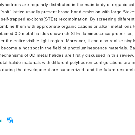
olyhedrons are regularly distributed in the main body of organic cati
 "soft" lattice usually present broad band emission with large Stoke
self-trapped excitons(STEs) recombination. By screening different
combine them with appropriate organic cations or alkali metal ions 
obtained 0D metal halides show rich STEs luminescence properties, 
 the entire visible light region. Moreover, it can also realize sing
m become a hot spot in the field of photoluminescence materials. B
echanisms of 0D metal halides are firstly discussed in this review.
tal halide materials with different polyhedron configurations are i
des during the development are summarized, and the future research 
on