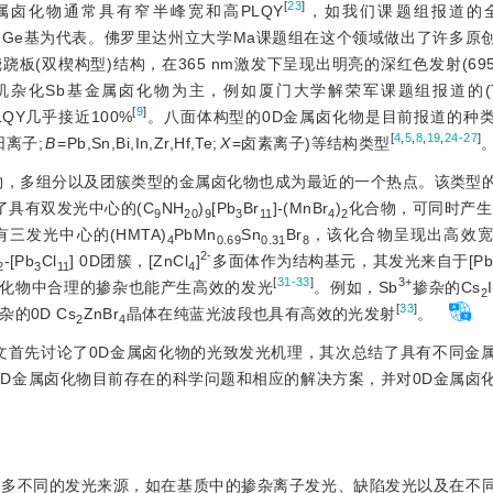
[
23
]
属卤化物通常具有窄半峰宽和高PLQY
，如我们课题组报道的全
基、Ge基为代表。佛罗里达州立大学Ma课题组在这个领域做出了许多原
跷板(双楔构型)结构，在365 nm激发下呈现出明亮的深红色发射(695 n
杂化Sb基金属卤化物为主，例如厦门大学解荣军课题组报道的(T
[
9
]
Y几乎接近100%
。八面体构型的0D金属卤化物是目前报道的种
[
4
,
5
,
8
,
19
,
24-27
]
阳离子;
B
=Pb,Sn,Bi,In,Zr,Hf,Te;
X
=卤素离子)等结构类型
物，多组分以及团簇类型的金属卤化物也成为最近的一个热点。该类型
了具有双发光中心的(C
NH
)
[Pb
Br
]-(MnBr
)
化合物，可同时产生
9
20
9
3
11
4
2
有三发光中心的(HMTA)
PbMn
Sn
Br
，该化合物呈现出高效
4
0.69
0.31
8
2-
-[Pb
Cl
] 0D团簇，[ZnCl
]
多面体作为结构基元，其发光来自于[P
2
3
11
4
[
31-33
]
3+
卤化物中合理的掺杂也能产生高效的发光
。例如，Sb
掺杂的Cs
2
[
33
]
杂的0D Cs
ZnBr
晶体在纯蓝光波段也具有高效的光发射
。
2
4
文首先讨论了0D金属卤化物的光致发光机理，其次总结了具有不同金
0D金属卤化物目前存在的科学问题和相应的解决方案，并对0D金属卤
许多不同的发光来源，如在基质中的掺杂离子发光、缺陷发光以及在不