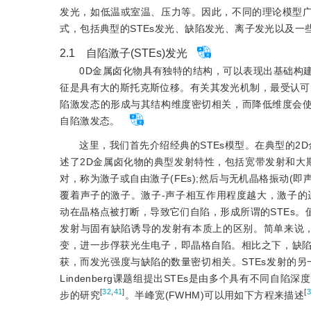
发光，如低温或室温、压力等。因此，不同的理论模型
式，包括典型的STEs发光、缺陷发光、离子发光以及一
2.1 自陷激子(STEs)发光
0D金属卤化物具有独特的结构，可以表现出基础构
征是具有大的斯托克斯位移。有关其发光机制，最受认可
陷激发态的形成与其结构维度密切相关，而降低维度会
自陷激发态。
这里，我们首先介绍经典的STEs模型。在典型的2
述了2D金属卤化物的典型发射特性，包括宽带发射和大
对，称为激子或自由激子(FEs);然后与无机晶格振动(
覆着声子的激子。激子-声子相互作用程度越大，激子的
动在晶格点被打断，导致它们自陷，形成所谓的STEs。
发射与固有缺陷诱导的发射有本质上的区别。简单来说，
变，进一步俘获光生电子，即晶格自陷。相比之下，缺
获，而发光强度与缺陷的数量密切相关。STEs发射的另
Lindenberg课题组提出STEs是由多个具有不同自陷深
[
32
,
41
]
[
步的研究
。半峰宽(FWHM)可以用如下方程来描述