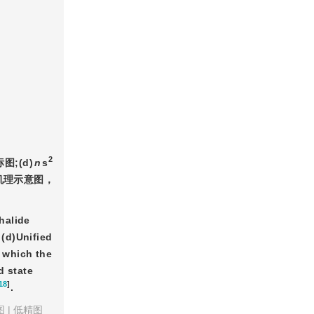
2
;(d)
n
s
组机理示意图，
alide 
 (d)Unified 
 which the 
d state
18
]
.
图
|
低精图