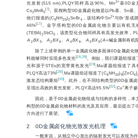
2+
光发射(515 nm),PLQY同样高达90%。Mn
基0D金
[
7
]
Cs
MnB
。双楔构型0D金属卤化物是以Pb基、Sn
3
5
2+
-
他们报道的(C
NH
)
SnBr
，该结构中Sn
与Br
形成跷
9
20
2
4
[
17
]
46%
。金字塔构型的0D金属卤化物主要以有机无机
(TEBA)
SbCl
，该类型化合物同样具有高发光效率，PLQ
2
5
A
BX
、
A
BX
、
A
BX
、
A
BX
(
A
=碱金属和有机
2
5
2
6
4
6
3
9
除了上述举例的单一金属卤化物多面体0D金属卤化
[
28
,
29
]
料能够同时实现多色发光
。例如，我们课题组报道
[
29
]
光和源于STEs的宽带黄色发光
;Ma课题组报道了具
[
28
]
PLQY高达73%
;Ma课题组还报道了(C
NH
)
[ZnCl
]
9
20
9
4
[
30
]
激发态结构重组
。此外，在不同结构类型的0D金属
[
32
]
+
呈现出高效的黄光发射，PLQY高达95.5%
;Cu
离子掺
因此，基于0D金属卤化物组成与结构的多样性，本
构型的0D金属卤化物材料的发光及其应用，最后提出了
方向进行了展望。
2 0D金属卤化物光致发光机理
一般来说，从独立中心发出的辐射发光可以表现为