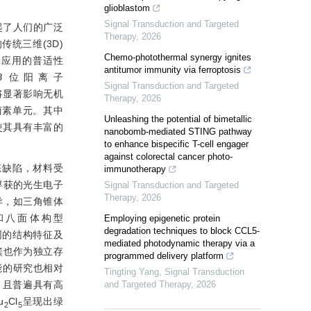
glioblastom
Signal Transduction and Targeted
起了人们的广泛
Therapy
,
2026
表的传统三维(3D)
Chemo-photothermal synergy ignites
光应用的普适性
antitumor immunity via ferroptosis
B
位阳离子
Signal Transduction and Targeted
将显著影响无机
Therapy
,
2026
卤素单元。其中
Unleashing the potential of bimetallic
使其具有丰富的
nanobomb-mediated STING pathway
to enhance bispecific T-cell engager
against colorectal cancer photo-
态缺陷，材料受
immunotherapy
俘获的光生电子
Signal Transduction and Targeted
Therapy
,
2026
异，如三角锥体
dal)和八面体构型
Employing epigenetic protein
degradation techniques to block CCL5-
同的结构特征及
mediated photodynamic therapy via a
簇也作为独立存
programmed delivery platform
能的研究也相对
Tingting Yang
,
Signal Transduction
，且普遍具有高
and Targeted Therapy
,
2026
u
Cl
呈现出绿
2
5