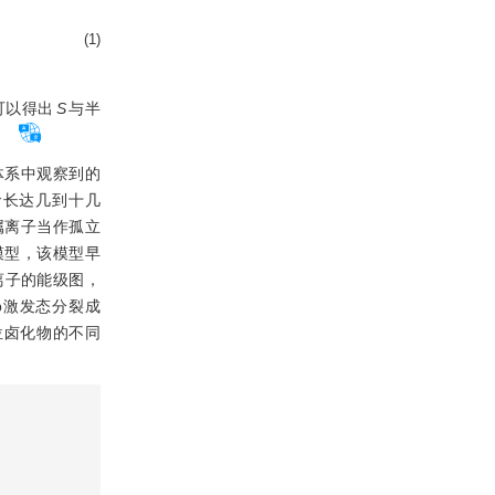
(1)
可以得出
S
与半
。
体系中观察到的
命长达几到十几
属离子当作孤立
模型，该模型早
离子的能级图，
p激发态分裂成
位卤化物的不同