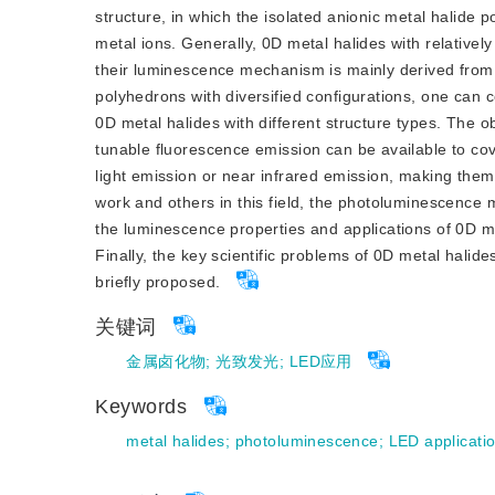
structure, in which the isolated anionic metal halide p
metal ions. Generally, 0D metal halides with relatively
their luminescence mechanism is mainly derived from 
polyhedrons with diversified configurations, one can 
0D metal halides with different structure types. The 
tunable fluorescence emission can be available to cover
light emission or near infrared emission, making the
work and others in this field, the photoluminescence m
the luminescence properties and applications of 0D me
Finally, the key scientific problems of 0D metal hali
briefly proposed.
关键词
金属卤化物
;
光致发光
;
LED应用
Keywords
metal halides
;
photoluminescence
;
LED applicati