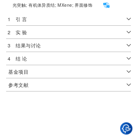
光突触;
有机体异质结;
MXene;
界面修饰
1 引 言
2 实 验
3 结果与讨论
4 结 论
基金项目
参考文献