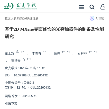
原文太长?试试AI快速理解
AI导读
基于2D MXene界面修饰的光突触器件的制备及性能
研究
增强出版
董士辉
，
李奇奇
，
廉鸿
，
石林林
，
董清晨
发光学报
2026年 页码：1-12
DOI：
10.37188/CJL.20260132
中图分类号：
O482.31
CSTR：
32170.14.CJL.20260132
网络首发：
2026-05-19
引用本文