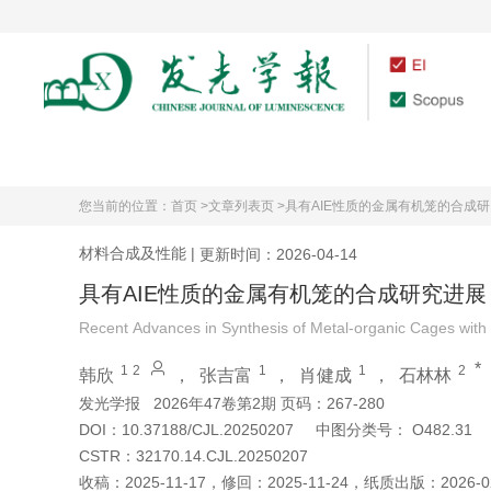
首页
期刊介绍
您当前的位置：
首页 >
文章列表页 >
具有AIE性质的金属有机笼的合成
材料合成及性能
|
更新时间：2026-04-14
具有AIE性质的金属有机笼的合成研究进展
Recent Advances in Synthesis of Metal-organic Cages with
*
1
2
1
1
2
韩欣
，
张吉富
，
肖健成
，
石林林
发光学报
2026年47卷第2期 页码：267-280
DOI：
10.37188/CJL.20250207
中图分类号：
O482.31
CSTR：
32170.14.CJL.20250207
收稿：
2025-11-17
，
修回：
2025-11-24
，
纸质出版：
2026-0