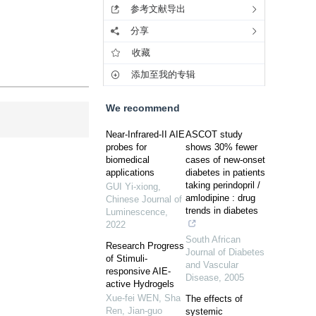
参考文献导出
分享
收藏
添加至我的专辑
We recommend
Near-Infrared-II AIE
ASCOT study
probes for
shows 30% fewer
biomedical
cases of new-onset
applications
diabetes in patients
taking perindopril /
GUI Yi-xiong
,
amlodipine : drug
Chinese Journal of
trends in diabetes
Luminescence
,
2022
South African
Research Progress
Journal of Diabetes
of Stimuli-
and Vascular
responsive AIE-
Disease
,
2005
active Hydrogels
Xue-fei WEN, Sha
The effects of
Ren, Jian-guo
systemic