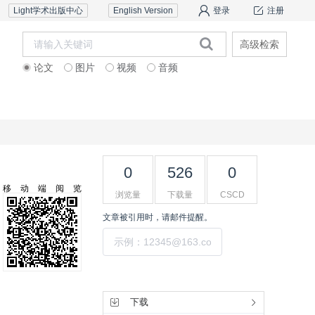
Light学术出版中心
English Version
登录
注册
高级检索
论文
图片
视频
音频
道德声明
联系我们
0
526
0
移动端阅览
浏览量
下载量
CSCD
文章被引用时，请邮件提醒。
提交
工具集
下载