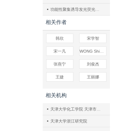
功能性聚集诱导发光荧光涂层研究进展
相关作者
韩欣
宋学智
宋一凡
WONG Shiqing
张燕宁
刘俊杰
王婕
王丽娜
相关机构
天津大学化工学院 天津市膜科学与海水淡化技术重点实验室
天津大学浙江研究院