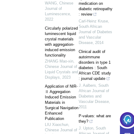
WANG
,
Chinese
medication on
Journal of
diabetic retinopathy
Luminescence
,
: review
2022
Carl-Heinz Kruse
,
South African
Circularly polarized
Journal of Diabetes
luminescent liquid
and Vascular
crystal materials
Disease
,
2014
with aggregation-
induced emission
Clinical audit of
functionality
autoimmune
ZHANG Mao-xin
,
disorders in type 1
Chinese Journal of
diabetes : South
Liquid Crystals and
African CDE study
Displays
,
2023
: journal update
J. Aalbers
,
South
Application of NIR-
African Journal of
Ⅱ Aggregation
Diabetes and
Induced Emission
Vascular Disease
,
Materials in
2011
Surgical Navigation
Enhanced
P-values: what are
Publication
they?
LIU Xiaochun
,
J. Upton
,
South
Chinese Journal of
African Journal of