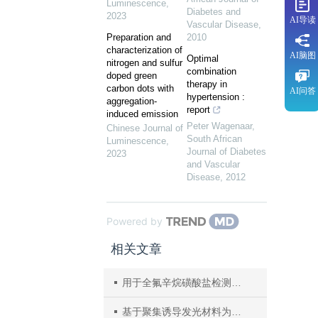
Luminescence
,
Diabetes and
2023
AI导读
Vascular Disease
,
Preparation and
2010
characterization of
AI脑图
Optimal
nitrogen and sulfur
combination
doped green
therapy in
carbon dots with
AI问答
hypertension :
aggregation-
report
induced emission
Peter Wagenaar
,
Chinese Journal of
South African
Luminescence
,
Journal of Diabetes
2023
and Vascular
Disease
,
2012
Powered by
相关文章
用于全氟辛烷磺酸盐检测的“开启”式荧光探针
基于聚集诱导发光材料为蓝光发射的磷光超薄层结构荧光/磷光混合型白光有机发光二极管