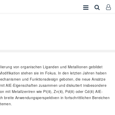
blierung von organischen Liganden und Metallionen gebildet
odifikation stehen sie im Fokus. In den letzten Jahren haben
enzmechanismen und Funktionsdesign geboten, die neue Ansätze
s mit AIE-Eigenschaften zusammen und diskutiert insbesondere
mit Metallzentren wie Pt(Ⅱ), Zn(Ⅱ), Pd(Ⅱ) oder Cd(Ⅱ) AIE-
 breite Anwendungsperspektiven in fortschrittlichen Bereichen
stemen.