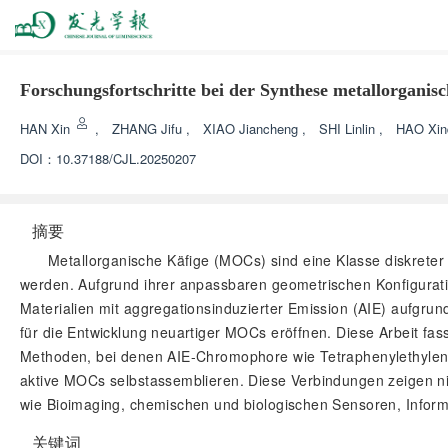
Forschungsfortschritte bei der Synthese metallorganis
HAN Xin
,
ZHANG Jifu
,
XIAO Jiancheng
,
SHI Linlin
,
HAO Xin
DOI：
10.37188/CJL.20250207
摘要
Metallorganische Käfige (MOCs) sind eine Klasse diskreter
werden. Aufgrund ihrer anpassbaren geometrischen Konfiguratio
Materialien mit aggregationsinduzierter Emission (AIE) aufgru
für die Entwicklung neuartiger MOCs eröffnen. Diese Arbeit fa
Methoden, bei denen AIE-Chromophore wie Tetraphenylethylen (
aktive MOCs selbstassemblieren. Diese Verbindungen zeigen nic
wie Bioimaging, chemischen und biologischen Sensoren, Infor
关键词