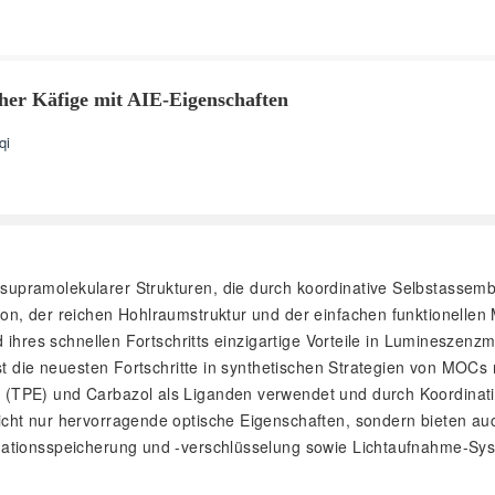
cher Käfige mit AIE-Eigenschaften
qi
 supramolekularer Strukturen, die durch koordinative Selbstassem
n, der reichen Hohlraumstruktur und der einfachen funktionellen M
nd ihres schnellen Fortschritts einzigartige Vorteile in Luminesz
sst die neuesten Fortschritte in synthetischen Strategien von MOC
TPE) und Carbazol als Liganden verwendet und durch Koordination 
ht nur hervorragende optische Eigenschaften, sondern bieten auch
mationsspeicherung und -verschlüsselung sowie Lichtaufnahme-Sy