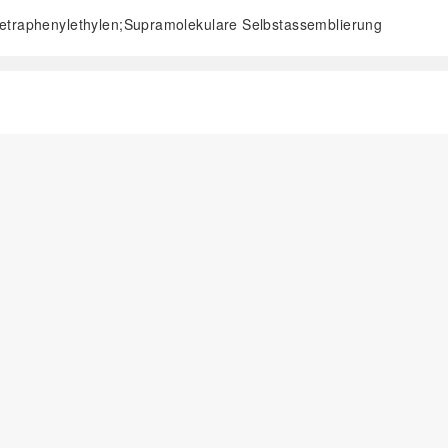
Tetraphenylethylen;Supramolekulare Selbstassemblierung
阅读全文