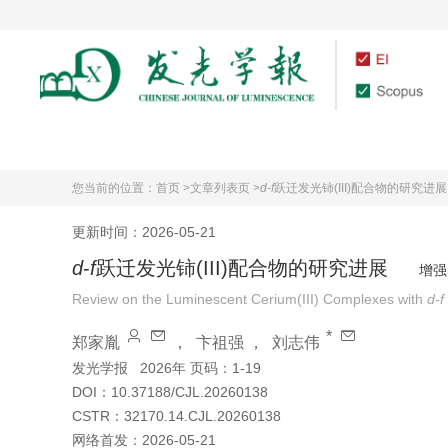
首页
期刊介绍
您当前的位置：
首页 >
文章列表页 >
d
-
f
跃迁发光铈(III)配合物的研究进展
更新时间：2026-05-21
d
-
f
跃迁发光铈(III)配合物的研究进展
增强
Review on the Luminescent Cerium(III) Complexes with
d-f
*
郑家胤
，
卞祖强
，
刘志伟
发光学报
2026年 页码：1-19
DOI：
10.37188/CJL.20260138
CSTR：
32170.14.CJL.20260138
网络首发：
2026-05-21