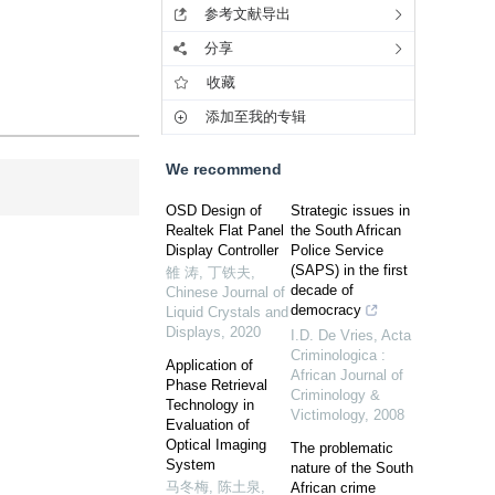
参考文献导出
分享
收藏
添加至我的专辑
We recommend
OSD Design of
Strategic issues in
Realtek Flat Panel
the South African
Display Controller
Police Service
(SAPS) in the first
雒 涛, 丁铁夫
,
decade of
Chinese Journal of
democracy
Liquid Crystals and
Displays
,
2020
I.D. De Vries
,
Acta
Criminologica :
Application of
African Journal of
Phase Retrieval
Criminology &
Technology in
Victimology
,
2008
Evaluation of
Optical Imaging
The problematic
System
nature of the South
马冬梅, 陈土泉
,
African crime