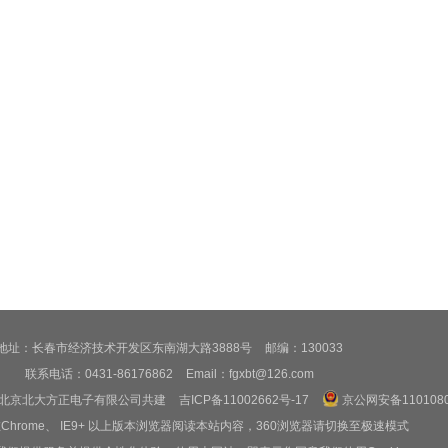
地址：长春市经济技术开发区东南湖大路3888号
邮编：130033
联系电话：0431-86176862
Email：fgxbt@126.com
心、北京北大方正电子有限公司共建
吉ICP备11002662号-17
京公网安备1101080
Chrome、 IE9+ 以上版本浏览器阅读本站内容，360浏览器请切换至极速模式