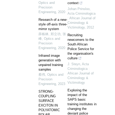
Optics and
context
Precision
Johan Prinsloo
,
Engineering
,
2020
Acta Criminologica
: African Journal of
Research of a new-
Criminology &
style off-axis three-
Victimology
,
2012
mirror system
薛栋林, 郑立功, 张
Recruiting
峰
,
Optics and
newcomers to the
Precision
South African
Engineering
,
2020
Police Service for
the organisation's
Infrared image
culture
generation with
J. Steyn
,
Acta
unpaired training
Criminologica :
samples
African Journal of
蔡伟
,
Optics and
Criminology &
Precision
Victimology
Engineering
,
2023
Exploring the
STRONG-
impact of the
COUPLING
SAPS basic
SURFACE
training institutes in
EXCITON IN
changing the
POLYATOMIC
deviant police
POLAR