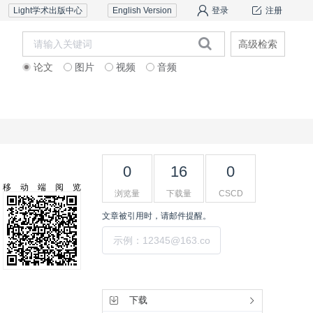
Light学术出版中心
English Version
登录
注册
高级检索
论文
图片
视频
音频
道德声明
联系我们
0
16
0
移动端阅览
浏览量
下载量
CSCD
文章被引用时，请邮件提醒。
提交
工具集
下载