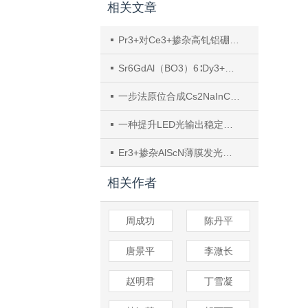
相关文章
Pr3+对Ce3+掺杂高钆铝硼硅酸盐氟氧玻璃发光性能及能量传递机理
Sr6GdAl（BO3）6∶Dy3+荧光粉的能量传递和发光特性
一步法原位合成Cs2NaInCl6@PVDF薄膜：掺杂调控与光学性能
一种提升LED光输出稳定性的有机-无机锰卤化物及其亮度优化
Er3+掺杂AlScN薄膜发光及铁电性能的协同调控
相关作者
周成功
陈丹平
唐景平
李溦长
赵明君
丁雪凝