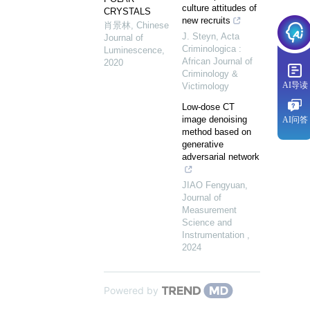
culture attitudes of
CRYSTALS
new recruits
肖景林
,
Chinese
J. Steyn
,
Acta
Journal of
Criminologica :
Luminescence
,
African Journal of
2020
Criminology &
AI导读
Victimology
Low-dose CT
image denoising
AI问答
method based on
generative
adversarial network
JIAO Fengyuan
,
Journal of
Measurement
Science and
Instrumentation
,
2024
Powered by