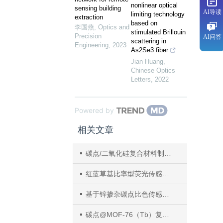
nonlinear optical
sensing building
AI导读
limiting technology
extraction
based on
李国燕
,
Optics and
stimulated Brillouin
Precision
AI问答
scattering in
Engineering
,
2023
As2Se3 fiber
Jian Huang
,
Chinese Optics
Letters
,
2022
Powered by
相关文章
碳点/二氧化硅复合材料制备、发光性质及应用研究进展
红蓝草基比率型荧光传感碳点制备及其在pH检测中的应用
基于锌掺杂碳点比色传感器的构建及其在硫脲可视化检测中的应用
碳点@MOF-76（Tb）复合材料对水中重金属离子Cr（Ⅵ）和Bi（Ⅲ）的荧光检测性能