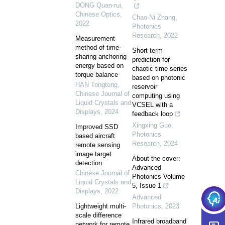
DONG Quan-rui
,
Chinese Optics
,
Chao-Ni Zhang
,
2022
Photonics
Research
,
2022
Measurement
method of time-
Short-term
sharing anchoring
prediction for
energy based on
chaotic time series
torque balance
based on photonic
HAN Tongtong
,
reservoir
Chinese Journal of
computing using
Liquid Crystals and
VCSEL with a
Displays
,
2024
feedback loop
Xingxing Guo
,
Improved SSD
Photonics
based aircraft
Research
,
2024
remote sensing
image target
About the cover:
detection
Advanced
Chinese Journal of
Photonics Volume
Liquid Crystals and
5, Issue 1
Displays
,
2022
Advanced
Lightweight multi-
Photonics
,
2023
scale difference
Infrared broadband
network for remote