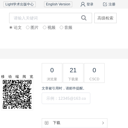
Light学术出版中心
English Version
登录
注册
高级检索
论文
图片
视频
音频
道德声明
联系我们
0
21
0
移动端阅览
浏览量
下载量
CSCD
文章被引用时，请邮件提醒。
提交
工具集
下载