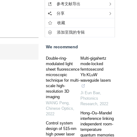
参考文献导出
分享
收藏
添加至我的专辑
We recommend
Double-ring-
Multi-gigahertz
modulated light
mode-locked
sheet fluorescence
femtosecond
microscopic
Yb:KLuW
technique for multi-
waveguide lasers
scale high-
resolution 3D
Ji Eun Bae
,
imaging
Photonics
WANG Peng
,
Research
,
2022
Chinese Optics
,
Hong–Ou–Mandel
2022
interference linking
Control system
independent room-
design of 515-nm
temperature
high power laser
quantum memories