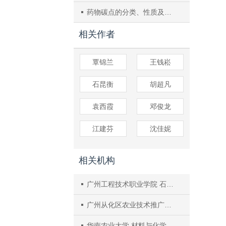
药物碳点的分类、性质及生物医用
相关作者
覃锦兰
王钱崧
石昆衡
胡超凡
袁西霞
邓俊龙
江建芬
沈佳妮
相关机构
广州工程技术职业学院 石油化工学院
广州从化区农业技术推广中心
华南农业大学 材料与化学工程学院