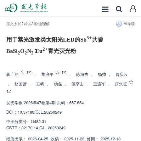
原文太长?试试AI快速理解
AI导读
3+
用于紫光激发类太阳光LED的Sb
共掺
2+
BaSi
O
N
∶Eu
青光荧光粉
2
2
2
增强出版
蒋广翔
，
董浪平
，
陈海杰
，
杨帅
，
曾庆云
，
赵国营
，
豆帆
，
杨磊
，
侯京山
，
王连军
，
房永征
发光学报
2026年47卷第4期 页码：657-664
DOI：
10.37188/CJL.20250249
中图分类号：
O482.31
CSTR：
32170.14.CJL.20250249
纸质出版：
2026-04-25
收稿：
2025-11-22
修回：
2025-12-18