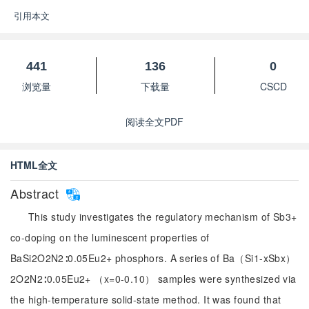
引用本文
441
136
0
浏览量
下载量
CSCD
阅读全文PDF
HTML全文
Abstract
This study investigates the regulatory mechanism of Sb3+
co-doping on the luminescent properties of
BaSi2O2N2∶0.05Eu2+ phosphors. A series of Ba（Si1-xSbx）
2O2N2∶0.05Eu2+ （x=0-0.10） samples were synthesized via
the high-temperature solid-state method. It was found that