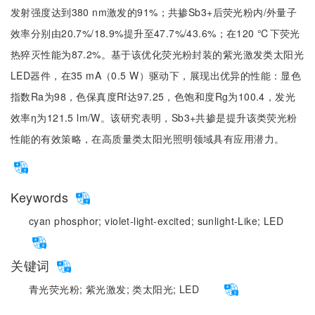
发射强度达到380 nm激发的91%；共掺Sb3+后荧光粉内/外量子
效率分别由20.7%/18.9%提升至47.7%/43.6%；在120 ℃下荧光
热猝灭性能为87.2%。基于该优化荧光粉封装的紫光激发类太阳光
LED器件，在35 mA（0.5 W）驱动下，展现出优异的性能：显色
指数Ra为98，色保真度Rf达97.25，色饱和度Rg为100.4，发光
效率η为121.5 lm/W。该研究表明，Sb3+共掺是提升该类荧光粉
性能的有效策略，在高质量类太阳光照明领域具有应用潜力。
Keywords
cyan phosphor;
violet-light-excited;
sunlight-Like;
LED
关键词
青光荧光粉;
紫光激发;
类太阳光;
LED