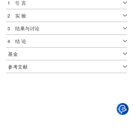
1 引 言
2 实 验
3 结果与讨论
4 结 论
基金
参考文献