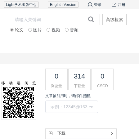
Light学术出版中心
English Version
登录
注册
高级检索
论文
图片
视频
音频
道德声明
联系我们
0
314
0
移动端阅览
浏览量
下载量
CSCD
文章被引用时，请邮件提醒。
提交
工具集
下载