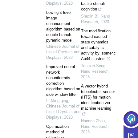
Displays
,
2023
tactile stimuli
cognition
Low-light level
Shuxin Bi
,
Nano
image
Research
,
2023
enhancement
algorithm based on
The modification
double-branch
toward excited-
pyramid model
state dynamics
Chinese Journal of
and catalytic
Liquid Crystals and
activity by isomeric
Displays
,
2022
Au44 clusters
Tongxin Song
,
Improved neural
Nano Research
,
network
2023
nonuniformity
correction
A vector hybrid
algorithm based on
triboelectric sensor
side window filter
(HTS) for motion
LI Ming-qing
,
identification via
Chinese Journal of
machine learning
Liquid Crystals and
Displays
,
2023
Nannan Zhou
,
Optimization
Nano Research
,
method of
2023
diffraction