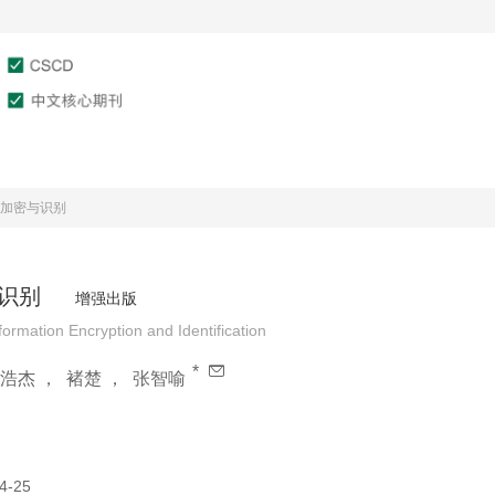
文章在线
作者服务
审稿服务
息加密与识别
与识别
增强出版
ormation Encryption and Identification
*
浩杰
，
褚楚
，
张智喻
4-25