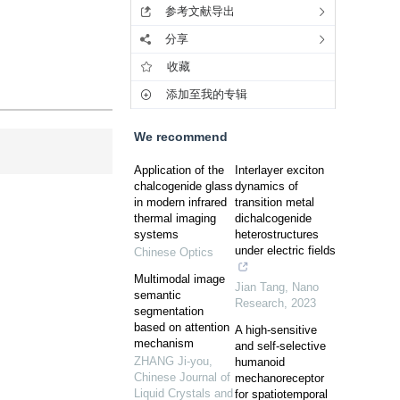
参考文献导出
分享
收藏
添加至我的专辑
We recommend
Application of the
Interlayer exciton
chalcogenide glass
dynamics of
in modern infrared
transition metal
thermal imaging
dichalcogenide
systems
heterostructures
under electric fields
Chinese Optics
Multimodal image
Jian Tang
,
Nano
semantic
Research
,
2023
segmentation
based on attention
A high-sensitive
mechanism
and self-selective
ZHANG Ji-you
,
humanoid
Chinese Journal of
mechanoreceptor
Liquid Crystals and
for spatiotemporal