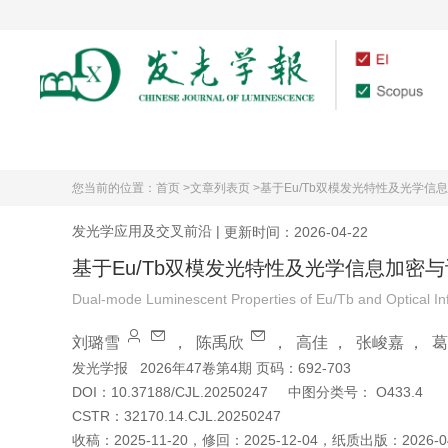
首页
期刊介绍
您当前的位置：
首页 >
文章列表页 >
基于Eu/Tb双模发光特性及光学信
发光学应用及交叉前沿
|
更新时间：2026-04-22
基于Eu/Tb双模发光特性及光学信息加密
Dual-mode Luminescent Properties of Eu/Tb and Optical Inf
刘璐雪
，
陈禹欣
，
高佳
，
张峻嘉
，
葛
发光学报
2026年47卷第4期 页码：692-703
DOI：
10.37188/CJL.20250247
中图分类号：
O433.4
CSTR：
32170.14.CJL.20250247
收稿：
2025-11-20
，
修回：
2025-12-04
，
纸质出版：
2026-0