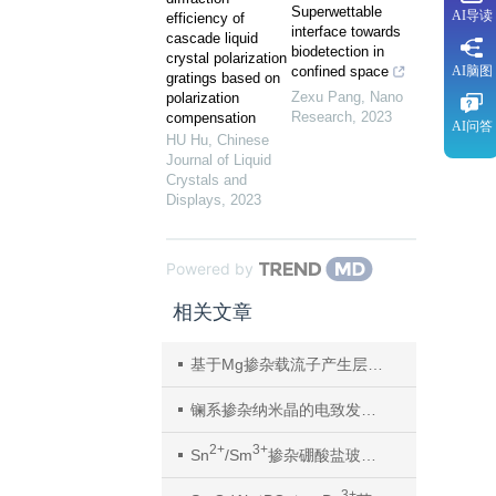
Superwettable
AI导读
efficiency of
interface towards
cascade liquid
biodetection in
crystal polarization
confined space
AI脑图
gratings based on
Zexu Pang
,
Nano
polarization
Research
,
2023
compensation
AI问答
HU Hu
,
Chinese
Journal of Liquid
Crystals and
Displays
,
2023
Powered by
相关文章
基于Mg掺杂载流子产生层的红绿双色可调叠层OLED及其防伪应用
镧系掺杂纳米晶的电致发光：通过电致激子实现高效
2+
3+
Sn
/Sm
掺杂硼酸盐玻璃的荧光特性
3+