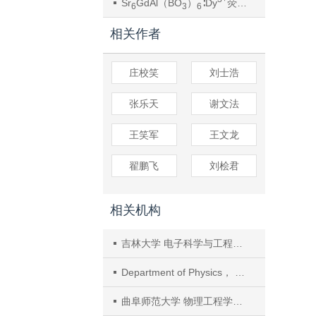
Sr
GdAl（BO
）
∶Dy
荧光粉的能量传递和发光特性
6
3
6
相关作者
庄校笑
刘士浩
张乐天
谢文法
王笑军
王文龙
翟鹏飞
刘桧君
相关机构
吉林大学 电子科学与工程学院， 集成光电子全国重点实验室吉林大学实验区
Department of Physics， Georgia Southern University， Statesboro
曲阜师范大学 物理工程学院， 山东 曲阜