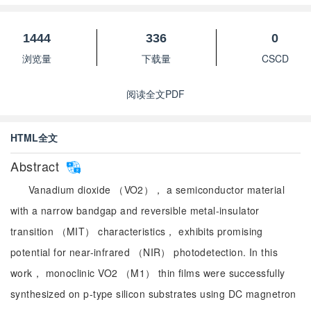
1444
336
0
浏览量
下载量
CSCD
阅读全文PDF
HTML全文
Abstract
Vanadium dioxide （VO2）， a semiconductor material
with a narrow bandgap and reversible metal-insulator
transition （MIT） characteristics， exhibits promising
potential for near-infrared （NIR） photodetection. In this
work， monoclinic VO2 （M1） thin films were successfully
synthesized on p-type silicon substrates using DC magnetron