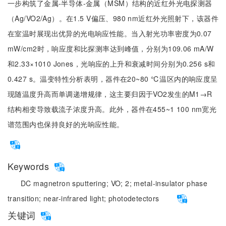
一步构筑了金属-半导体-金属（MSM）结构的近红外光电探测器
（Ag/VO2/Ag）。在1.5 V偏压、980 nm近红外光照射下，该器件
在室温时展现出优异的光电响应性能。当入射光功率密度为0.07
mW/cm2时，响应度和比探测率达到峰值，分别为109.06 mA/W
和2.33×1010 Jones，光响应的上升和衰减时间分别为0.256 s和
0.427 s。温变特性分析表明，器件在20~80 ℃温区内的响应度呈
现随温度升高而单调递增规律，这主要归因于VO2发生的M1→R
结构相变导致载流子浓度升高。此外，器件在455~1 100 nm宽光
谱范围内也保持良好的光响应性能。
Keywords
DC magnetron sputtering;
VO;
2;
metal-insulator phase
transition;
near-infrared light;
photodetectors
关键词