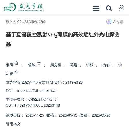
原文太长?试试AI快速理解
AI导读
基于直流磁控溅射VO
薄膜的高效近红外光电探测
2
器
增强出版
杨琪
，
曾敏
，
周文祺
，
邓琨
，
李根
，
杨柳
，
李
岳彬
发光学报
2025年46卷第11期 页码：2119-2128
DOI：
10.37188/CJL.20250148
中图分类号：
O482.31;O472. 3
CSTR：
32170.14.CJL.20250148
纸质出版：
2025-11-25
收稿：
2025-05-13
修回：
2025-05-20
引用本文