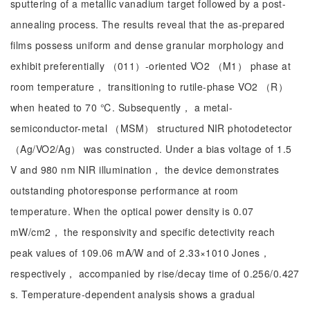
sputtering of a metallic vanadium target followed by a post-
annealing process. The results reveal that the as-prepared
films possess uniform and dense granular morphology and
exhibit preferentially （011）-oriented VO2 （M1） phase at
room temperature， transitioning to rutile-phase VO2 （R）
when heated to 70 ℃. Subsequently， a metal-
semiconductor-metal （MSM） structured NIR photodetector
（Ag/VO2/Ag） was constructed. Under a bias voltage of 1.5
V and 980 nm NIR illumination， the device demonstrates
outstanding photoresponse performance at room
temperature. When the optical power density is 0.07
mW/cm2， the responsivity and specific detectivity reach
peak values of 109.06 mA/W and of 2.33×1010 Jones，
respectively， accompanied by rise/decay time of 0.256/0.427
s. Temperature-dependent analysis shows a gradual