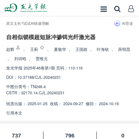
原文太长?试试AI快速理解
AI导读
自相似锁模超短脉冲掺铒光纤激光器
增强出版
赵辉
，
王蓟
，
夏敬华
，
王国政
，
叶海钦
，
薛明昆
，
刘诗晗
，
贾惟元
发光学报
2025年46卷第1期 页码：110-116
DOI：
10.37188/CJL.20240231
中图分类号：
TN248.4
CSTR：
32170.14.CJL.20240231
纸质出版：
2025-01-25
收稿：
2024-09-27
修回：
2024-10-16
引用本文
737
796
0