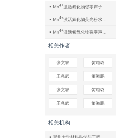
4+
Mn
激活氟化物强零声子线发射红光荧光粉
4+
Mn
激活氟化物荧光粉水解劣化评价方法
4+
Mn
激活氟氧化物强零声子线发射红光荧光粉
相关作者
张文睿
贺璐璐
王兆武
姬海鹏
张文睿
贺璐璐
王兆武
姬海鹏
相关机构
郑州大学材料科学与工程学院 郑州市先进能源催化功能材料制备技术重点实验室