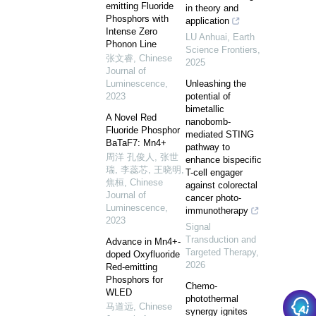
emitting Fluoride
in theory and
Phosphors with
application
Intense Zero
LU Anhuai
,
Earth
Phonon Line
Science Frontiers
,
张文睿
,
Chinese
2025
Journal of
Luminescence
,
Unleashing the
2023
potential of
bimetallic
A Novel Red
nanobomb-
Fluoride Phosphor
mediated STING
BaTaF7: Mn4+
pathway to
周洋 孔俊人, 张世
enhance bispecific
瑞, 李蕊芯, 王晓明,
T-cell engager
焦桓
,
Chinese
against colorectal
Journal of
cancer photo-
Luminescence
,
immunotherapy
2023
Signal
Transduction and
Advance in Mn4+-
Targeted Therapy
,
doped Oxyfluoride
2026
Red-emitting
Phosphors for
Chemo-
WLED
photothermal
马道远
,
Chinese
synergy ignites