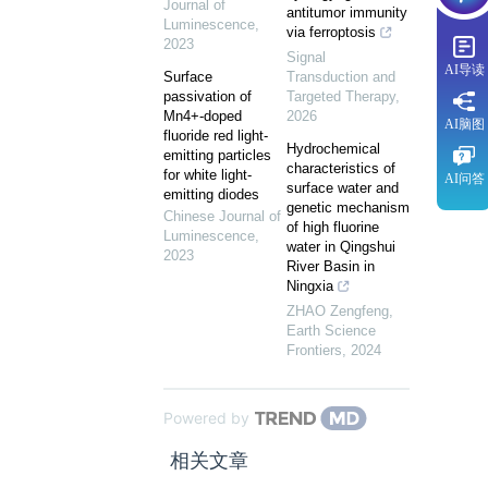
Journal of
antitumor immunity
Luminescence
,
via ferroptosis
2023
Signal
AI导读
Surface
Transduction and
passivation of
Targeted Therapy
,
Mn4+-doped
2026
AI脑图
fluoride red light-
Hydrochemical
emitting particles
characteristics of
for white light-
AI问答
surface water and
emitting diodes
genetic mechanism
Chinese Journal of
of high fluorine
Luminescence
,
water in Qingshui
2023
River Basin in
Ningxia
ZHAO Zengfeng
,
Earth Science
Frontiers
,
2024
Powered by
相关文章