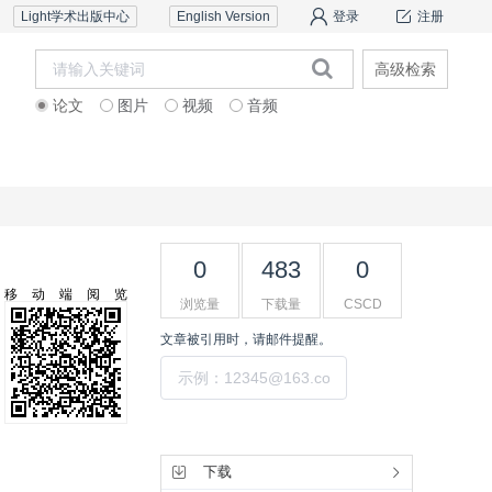
Light学术出版中心
English Version
登录
注册
高级检索
论文
图片
视频
音频
道德声明
联系我们
0
483
0
移动端阅览
浏览量
下载量
CSCD
文章被引用时，请邮件提醒。
提交
工具集
下载