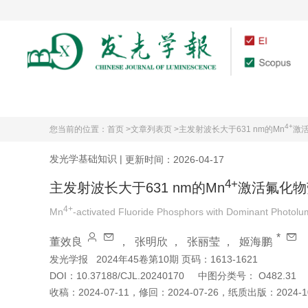
首页
期刊介绍
4+
您当前的位置：
首页 >
文章列表页 >
主发射波长大于631 nm的Mn
激
发光学基础知识
|
更新时间：2026-04-17
4+
主发射波长大于631 nm的Mn
激活氟化物
4+
Mn
-activated Fluoride Phosphors with Dominant Photo
*
董效良
，
张明欣
，
张丽莹
，
姬海鹏
发光学报
2024年45卷第10期 页码：1613-1621
DOI：
10.37188/CJL.20240170
中图分类号：
O482.31
收稿：
2024-07-11
，
修回：
2024-07-26
，
纸质出版：
2024-1