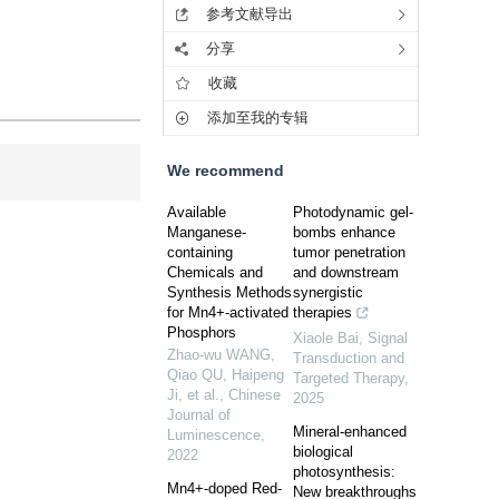
参考文献导出
分享
收藏
添加至我的专辑
We recommend
Available
Photodynamic gel-
Manganese-
bombs enhance
containing
tumor penetration
Chemicals and
and downstream
Synthesis Methods
synergistic
for Mn4+-activated
therapies
Phosphors
Xiaole Bai
,
Signal
Zhao-wu WANG,
Transduction and
Qiao QU, Haipeng
Targeted Therapy
,
Ji, et al.
,
Chinese
2025
Journal of
Mineral-enhanced
Luminescence
,
biological
2022
photosynthesis:
Mn4+-doped Red-
New breakthroughs