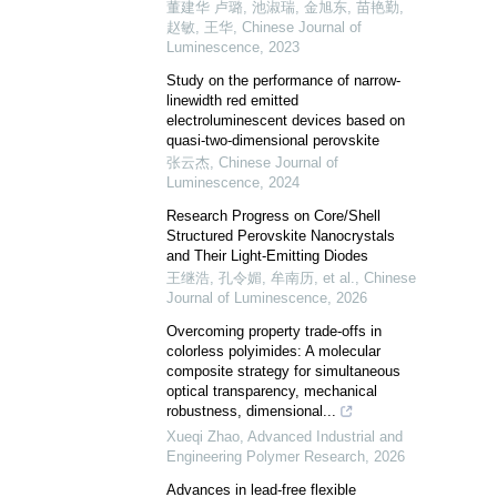
董建华 卢璐, 池淑瑞, 金旭东, 苗艳勤,
赵敏, 王华
,
Chinese Journal of
Luminescence
,
2023
Study on the performance of narrow-
linewidth red emitted
electroluminescent devices based on
quasi-two-dimensional perovskite
张云杰
,
Chinese Journal of
Luminescence
,
2024
Research Progress on Core/Shell
Structured Perovskite Nanocrystals
and Their Light-Emitting Diodes
王继浩, 孔令媚, 牟南历, et al.
,
Chinese
Journal of Luminescence
,
2026
Overcoming property trade-offs in
colorless polyimides: A molecular
composite strategy for simultaneous
optical transparency, mechanical
robustness, dimensional...
Xueqi Zhao
,
Advanced Industrial and
Engineering Polymer Research
,
2026
Advances in lead-free flexible