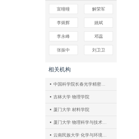
宣曈曈
解荣军
李炳辉
姚斌
李永峰
邓蕊
张振中
刘卫卫
相关机构
中国科学院长春光学精密机械与物理研究所 激发态物理重点实验室
吉林大学 物理学院
厦门大学 材料学院
厦门大学 物理科学与技术学院
云南民族大学 化学与环境学院， 云南省高校绿色化学材料重点实验室， 云南省手性功能物质与利用重点实验室