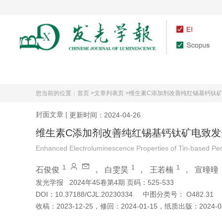
首页
期刊介绍
您当前的位置：
首页 >
文章列表页 >
维生素C添加剂改善纯红锡基钙钛
封面文章
|
更新时间：2024-04-26
维生素C添加剂改善纯红锡基钙钛矿电致发
Enhanced Electroluminescence Properties of Tin-based Pero
1
1
1
石俊俊
，
白雯昊
，
王若楠
，
宣曈曈
发光学报
2024年45卷第4期 页码：525-533
DOI：
10.37188/CJL.20230334
中图分类号：
O482.31
收稿：
2023-12-25
，
修回：
2024-01-15
，
纸质出版：
2024-0