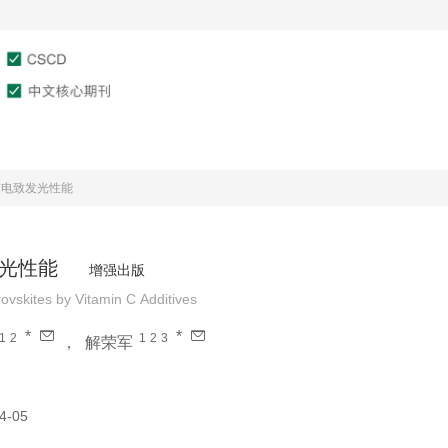
文章在线
作者服务
审稿服务
矿电致发光性能
光性能
增强出版
vskites by Vitamin C Additives
*
*
1
2
1
2
3
，
解荣军
4-05