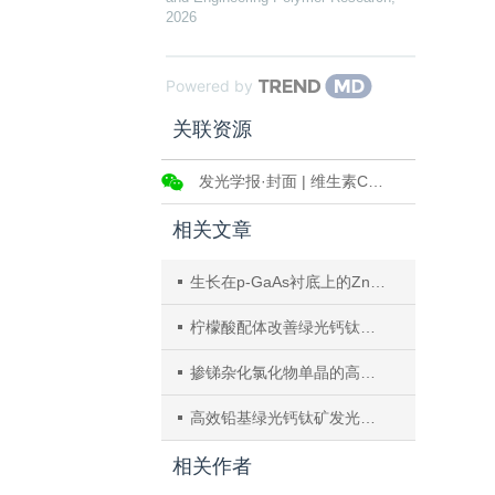
2026
Powered by
关联资源
发光学报·封面 | 维生素C添加剂改善纯红锡基钙钛矿电致发光性能
相关文章
生长在p-GaAs衬底上的ZnO基异质结二极管电致发光
柠檬酸配体改善绿光钙钛矿发光二极管发光效率
掺锑杂化氯化物单晶的高效稳定宽带发光与全光谱LED应用
高效铅基绿光钙钛矿发光二极管研究进展：材料合成与器件性能优化
相关作者