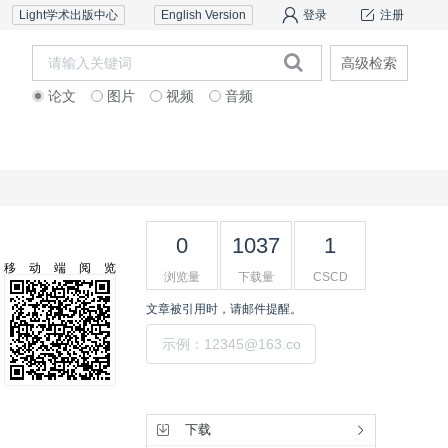
Light学术出版中心
English Version
登录
注册
高级检索
论文
图片
视频
音频
道德声明
联系我们
0
1037
1
移动端阅览
浏览量
下载量
CSCD
文章被引用时，请邮件提醒。
提交
工具集
下载