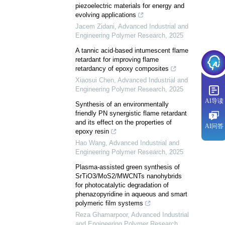
piezoelectric materials for energy and
evolving applications
Jacem Zidani
,
Advanced Industrial and
Engineering Polymer Research
,
2025
A tannic acid-based intumescent flame
retardant for improving flame
retardancy of epoxy composites
Xiaosui Chen
,
Advanced Industrial and
Engineering Polymer Research
,
2025
AI导读
Synthesis of an environmentally
friendly PN synergistic flame retardant
and its effect on the properties of
AI问答
epoxy resin
Hao Wang
,
Advanced Industrial and
Engineering Polymer Research
,
2025
Plasma-assisted green synthesis of
SrTiO3/MoS2/MWCNTs nanohybrids
for photocatalytic degradation of
phenazopyridine in aqueous and smart
polymeric film systems
Reza Ghamarpoor
,
Advanced Industrial
and Engineering Polymer Research
,