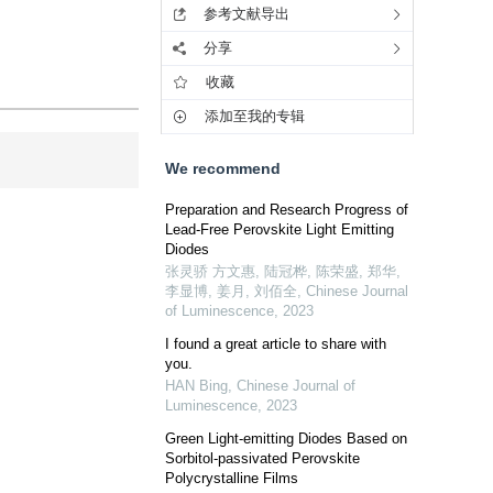
参考文献导出
分享
收藏
添加至我的专辑
We recommend
Preparation and Research Progress of
Lead-Free Perovskite Light Emitting
Diodes
张灵骄 方文惠, 陆冠桦, 陈荣盛, 郑华,
李显博, 姜月, 刘佰全
,
Chinese Journal
of Luminescence
,
2023
I found a great article to share with
you.
HAN Bing
,
Chinese Journal of
Luminescence
,
2023
Green Light-emitting Diodes Based on
Sorbitol-passivated Perovskite
Polycrystalline Films