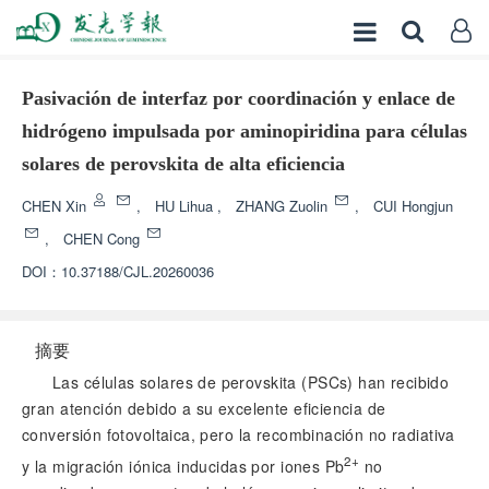
Pasivación de interfaz por coordinación y enlace de
hidrógeno impulsada por aminopiridina para células
solares de perovskita de alta eficiencia
CHEN Xin
,
HU Lihua
,
ZHANG Zuolin
,
CUI Hongjun
,
CHEN Cong
DOI：
10.37188/CJL.20260036
摘要
Las células solares de perovskita (PSCs) han recibido
gran atención debido a su excelente eficiencia de
conversión fotovoltaica, pero la recombinación no radiativa
2+
y la migración iónica inducidas por iones Pb
no