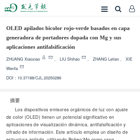
OLED apilados bicolor rojo-verde basados en capa
generadora de portadores dopada con Mg y sus
aplicaciones antifalsificación
ZHUANG Xiaoxiao
,
LIU Shihao
,
ZHANG Letian
,
XIE
Wenfa
DOI：
10.37188/CJL.20250286
摘要
Los dispositivos emisores orgánicos de luz con ajuste
de color (OLED) tienen un potencial significativo en
aplicaciones de visualización dinámica, antifalsificación y
cifrado de información. Este artículo emplea un diseño de
estructura apilada, utilizando Bphen∶Mg como capa