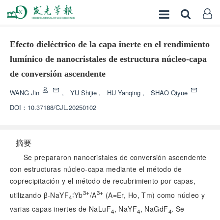
Efecto dieléctrico de la capa inerte en el rendimiento
lumínico de nanocristales de estructura núcleo-capa
de conversión ascendente
WANG Jin
,
YU Shijie
,
HU Yanqing
,
SHAO Qiyue
DOI：
10.37188/CJL.20250102
摘要
Se prepararon nanocristales de conversión ascendente
con estructuras núcleo-capa mediante el método de
coprecipitación y el método de recubrimiento por capas,
3+
3+
utilizando β-NaYF
∶Yb
/
A
(
A
=Er, Ho, Tm) como núcleo y
4
varias capas inertes de NaLuF
, NaYF
, NaGdF
. Se
4
4
4