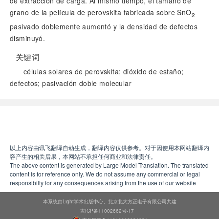
de extracción de carga. Al mismo tiempo, el tamaño de
grano de la película de perovskita fabricada sobre SnO
2
pasivado doblemente aumentó y la densidad de defectos
disminuyó.
关键词
células solares de perovskita; dióxido de estaño;
defectos; pasivación doble molecular
阅读全文
以上内容由讯飞翻译自动生成，翻译内容仅供参考。对于因使用本网站翻译内
容产生的相关后果，本网站不承担任何商业和法律责任。
The above content is generated by Large Model Translation. The translated
content is for reference only. We do not assume any commercial or legal
responsibilty for any consequences arising from the use of our website
本系统由Light学术出版中心、北京北大方正电子有限公司共建
吉ICP备11002662号-17