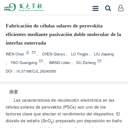
Fabricación de células solares de perovskita
eficientes mediante pasivación doble molecular de la
interfaz enterrada
WEN Chao
,
CHEN Qianyu
,
LU Yingjie
,
LIU Jiapeng
,
YAO Guangping
,
WANG Lidan
,
SU Zisheng
DOI：
10.37188/CJL.20240350
摘要
Las características de recolección electrónica en las
células solares de perovskita (PSCs) son uno de los
factores clave que afectan el rendimiento del dispositivo. El
dióxido de estaño (SnO
) preparado por deposición en baño
2