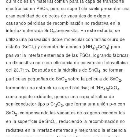
químico es un material común para la capa de transporte
electrónico en PSCs, pero su superficie suele presentar una
gran cantidad de defectos de vacantes de oxígeno,
causando pérdidas de recombinación no radiativa en la
interfaz enterrada SnO
/perovskita. En este estudio, se
2
utilizó una pasivación doble molecular con tetracloruro de
estaño (SnCl
) y cromato de amonio ((NH
)
CrO
) para
4
4
2
4
pasivar la interfaz enterrada de las PSCs, logrando fabricar
un dispositivo con una eficiencia de conversión fotovoltaica
del 23.71%. Después de la hidrólisis de SnCl
, se forman
4
partículas pequeñas de SnO
sobre la película de SnO
,
2
2
formando una estructura superficial lisa; el (NH
)
CrO
,
4
2
4
como agente oxidante, genera una capa ultrafina de
semiconductor tipo p Cr
O
, que forma una unión p-n con
2
3
SnO
, compensando las vacantes de oxígeno excedentes
2
en la superficie de SnO
, reduciendo la recombinación no
2
radiativa en la interfaz enterrada y mejorando la eficiencia