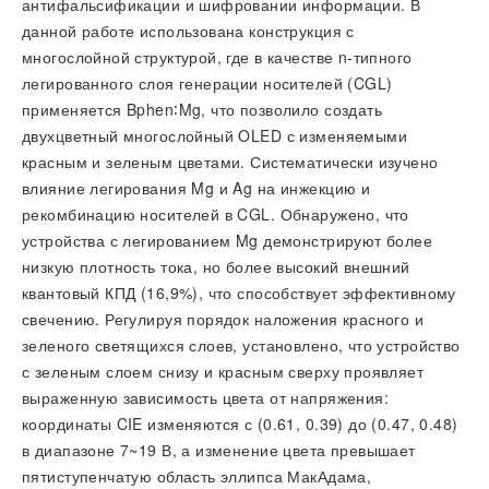
антифальсификации и шифровании информации. В
данной работе использована конструкция с
многослойной структурой, где в качестве n-типного
легированного слоя генерации носителей (CGL)
применяется Bphen∶Mg, что позволило создать
двухцветный многослойный OLED с изменяемыми
красным и зеленым цветами. Систематически изучено
влияние легирования Mg и Ag на инжекцию и
рекомбинацию носителей в CGL. Обнаружено, что
устройства с легированием Mg демонстрируют более
низкую плотность тока, но более высокий внешний
квантовый КПД (16,9%), что способствует эффективному
свечению. Регулируя порядок наложения красного и
зеленого светящихся слоев, установлено, что устройство
с зеленым слоем снизу и красным сверху проявляет
выраженную зависимость цвета от напряжения:
координаты CIE изменяются с (0.61, 0.39) до (0.47, 0.48)
в диапазоне 7~19 В, а изменение цвета превышает
пятиступенчатую область эллипса МакАдама,