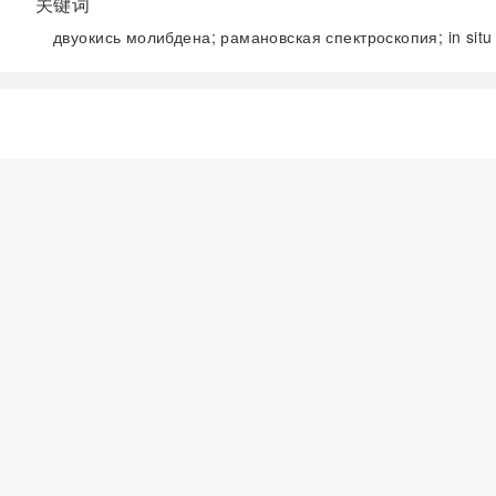
关键词
двуокись молибдена; рамановская спектроскопия; in si