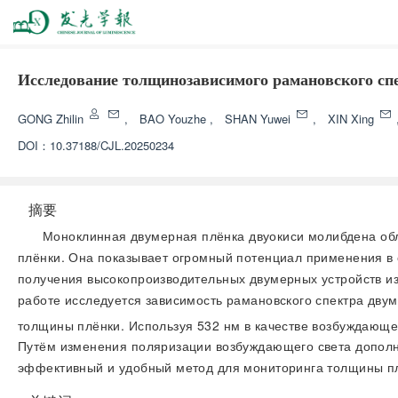
Исследование толщинозависимого рамановского сп
GONG Zhilin
,
BAO Youzhe
,
SHAN Yuwei
,
XIN Xing
DOI：
10.37188/CJL.20250234
摘要
Моноклинная двумерная плёнка двуокиси молибдена об
плёнки. Она показывает огромный потенциал применения в 
получения высокопроизводительных двумерных устройств из
работе исследуется зависимость рамановского спектра двум
толщины плёнки. Используя 532 нм в качестве возбуждающе
Путём изменения поляризации возбуждающего света дополни
эффективный и удобный метод для мониторинга толщины плё