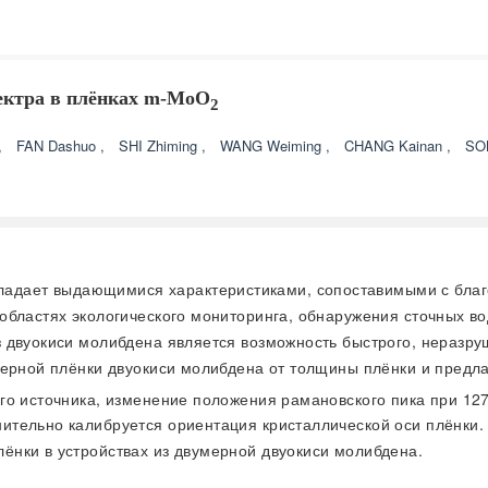
ектра в плёнках m-MoO
2
,
FAN Dashuo
,
SHI Zhiming
,
WANG Weiming
,
CHANG Kainan
,
SO
ладает выдающимися характеристиками, сопоставимыми с благ
областях экологического мониторинга, обнаружения сточных во
 двуокиси молибдена является возможность быстрого, неразру
ерной плёнки двуокиси молибдена от толщины плёнки и предла
го источника, изменение положения рамановского пика при 12
тельно калибруется ориентация кристаллической оси плёнки.
нки в устройствах из двумерной двуокиси молибдена.