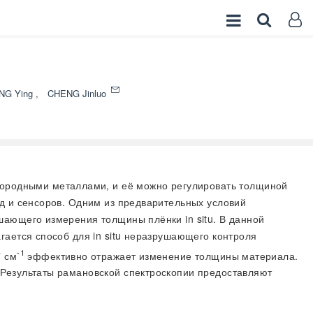
NG Ying
,
CHENG Jinluo
ородными металлами, и её можно регулировать толщиной
д и сенсоров. Одним из предварительных условий
шающего измерения толщины плёнки in situ. В данной
гается способ для in situ неразрушающего контроля
-1
7 см
эффективно отражает изменение толщины материала.
 Результаты рамановской спектроскопии предоставляют