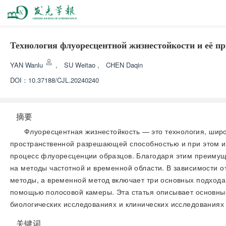
Технология флуоресцентной жизнестойкости и её п
YAN Wanlu
,
SU Weitao
,
CHEN Daqin
DOI：
10.37188/CJL.20240240
摘要
Флуоресцентная жизнестойкость — это технология, широ
пространственной разрешающей способностью и при этом из
процесс флуоресценции образцов. Благодаря этим преимущ
на методы частотной и временной области. В зависимости 
методы, а временной метод включает три основных подхода
помощью полосовой камеры. Эта статья описывает основны
биологических исследованиях и клинических исследованиях 
关键词