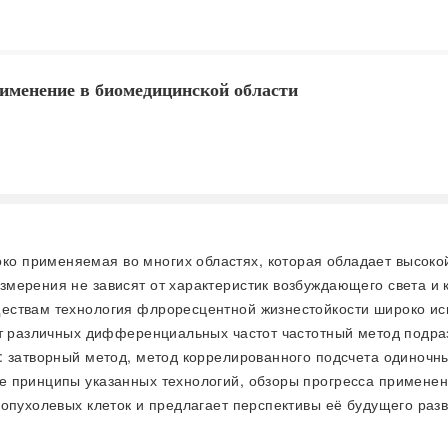
рименение в биомедицинской области
ко применяемая во многих областях, которая обладает высоко
мерения не зависят от характеристик возбуждающего света и к
ествам технология флроресцентной жизнестойкости широко исп
от различных дифференциальных частот частотный метод подра
: затворный метод, метод коррелированного подсчета одиночн
е принципы указанных технологий, обзоры прогресса применен
опухолевых клеток и предлагает перспективы её будущего разв