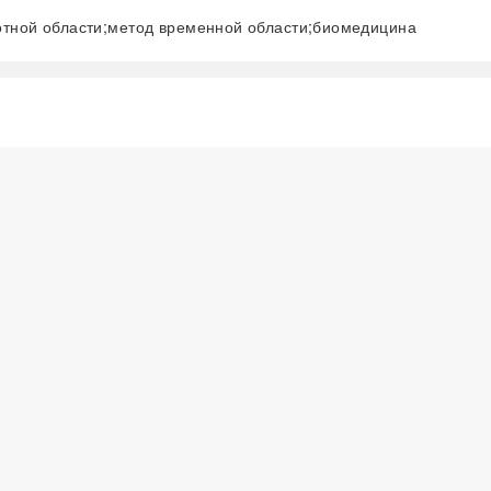
отной области;метод временной области;биомедицина
阅读全文