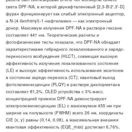
света DPF-NA, в которой двунафталеновый [2,3-B∶2′,3′-D]
фуран функционирует как слабый электронный акцептор,
а N-(4-бипhenyl)-1-нафтиламин — как электронный
донор. Максимум излучения DPF-NA в растворе гексане
составляет 441 нм. Теоретические расчеты и
фотофизические тесты показали, что DPF-NA обладает
характеристиками гибридного локализованного и зарядо-
переносного возбуждения (HLCT), совмещая высокую
эффективность излучения локализованного состояния
(LE) и высокую эффективность использования экситонов
в состоянии зарядо-переноса (CT); квантовый выход
фотолюминесценции (PLQY) в растворе дихлорметана
составляет 81,2%. OLED устройства с 3% масс.
концентрацией примеси DPF-NA демонстрируют
электролюминесценцию (EL) с максимумом 455 нм при
ширине на полувысоте (FWHM) всего 26 нм, координаты
CIE (x, y) равны (0.14, 0.08), а максимальная внешняя
квантовая эффективность (EQE_max) достигает 6,76%.