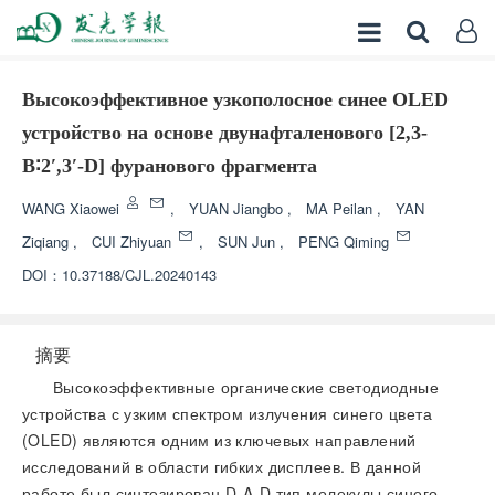
Высокоэффективное узкополосное синее OLED
устройство на основе двунафталенового [2,3-
B∶2′,3′-D] фуранового фрагмента
WANG Xiaowei
,
YUAN Jiangbo
,
MA Peilan
,
YAN
Ziqiang
,
CUI Zhiyuan
,
SUN Jun
,
PENG Qiming
DOI：
10.37188/CJL.20240143
摘要
Высокоэффективные органические светодиодные
устройства с узким спектром излучения синего цвета
(OLED) являются одним из ключевых направлений
исследований в области гибких дисплеев. В данной
работе был синтезирован D-A-D тип молекулы синего