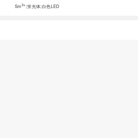
3+
Sm
;蛍光体;白色LED