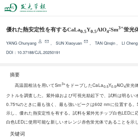
3+
優れた熱安定性を有するCaLa
Y
AlO
∶Sm
蛍光
0.5
0.5
4
YANG Chunyang
,
SUN Xiaoyuan
,
TAN Qinqin
,
LI Chen
DOI：
10.37188/CJL.20250191
摘要
3+
高温固相法を用いてSm
をドープしたCaLa
Y
AlO
蛍光
0.5
0.5
4
クトルを調査した。紫外線および可視光励起下で、試料は明るいオ
0.75%のときに最も強く、最も強いピークは602 nmに位置する。
示し、優れた熱安定性を有する。試料を紫外光チップ白色LEDに応用し
白色LEDに使用可能な新しいオレンジ赤色蛍光体であることを示
关键词