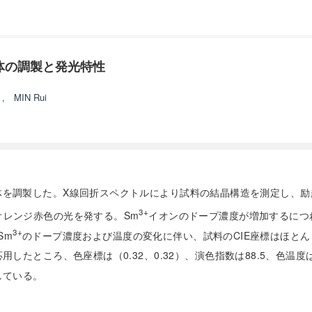
体の調製と発光特性
g
,
MIN Rui
体を調製した。X線回折スペクトルにより試料の結晶構造を測定し、励
3+
レンジ赤色の光を発する。Sm
イオンのドープ濃度が増加するにつ
3+
Sm
のドープ濃度および温度の変化に伴い、試料のCIE座標はほと
たところ、色座標は（0.32、0.32）、演色指数は88.5、色温度は5
している。