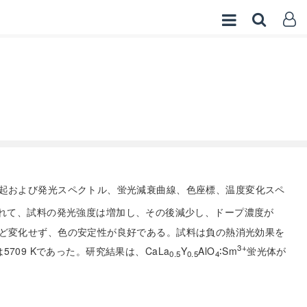
起および発光スペクトル、蛍光減衰曲線、色座標、温度変化スペ
れて、試料の発光強度は増加し、その後減少し、ドープ濃度が
んど変化せず、色の安定性が良好である。試料は負の熱消光効果を
3+
709 Kであった。研究結果は、CaLa
Y
AlO
∶Sm
蛍光体が
0.5
0.5
4