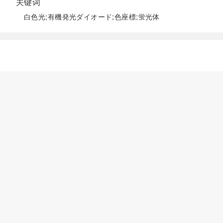
关键词
白色光;有機発光ダイオード;色座標;蛍光体