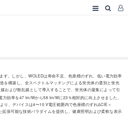
ます。しかし、WOLEDは寿命不足、色座標のずれ、低い電力効率
構造を構築し、全スペクトルマッチングによる蛍光体の選別と蛍光
散媒および散乱媒として導入することで、蛍光体の凝集によって引
を47 lm/Wから58 lm/Wに23％相対的に向上させました。
、デバイスは4〜10 V電圧範囲内で色座標のずれΔCIE＜
けた拡張可能な技術パラダイムを提供し、健康照明および柔軟な表示