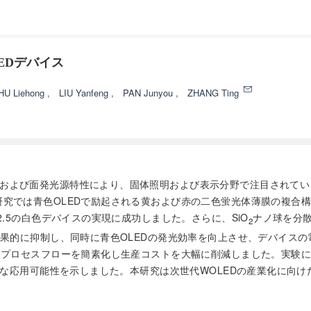
EDデバイス
HU Liehong
,
LIU Yanfeng
,
PAN Junyou
,
ZHANG Ting
、および面発光源特性により、固体照明および表示分野で注目されてい
究では青色OLEDで励起される黄および赤の二色蛍光体薄膜の複合
.5の白色デバイスの実現に成功しました。さらに、SiO
ナノ球を分
2
的に抑制し、同時に青色OLEDの発光効率を向上させ、デバイスの電力効率
プロセスフローを簡素化し生産コストを大幅に削減しました。実験により
重要な応用可能性を示しました。本研究は次世代WOLEDの産業化に向