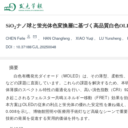
SiO
ナノ球と蛍光体色変換層に基づく高品質白色OL
2
CHEN Feile
,
HAN Changfeng
,
XIAO Yuqi
,
LU Yunsheng
,
DOI：
10.37188/CJL.20250048
摘要
白色有機発光ダイオード（WOLED）は、その薄型、柔軟性
などの課題に直面しています。これらの課題を解決するため、本研
体薄膜のスペクトル特性の最適化を行い、高い演色指数（CRI）92
き起こされるフェルスター共鳴エネルギー移動（FRET）効果を効果
本方案はOLEDの従来の利点と蛍光体の優れた安定性を兼ね備え、
0.008を示し、博物館照明や医療用手術灯など高級なシーンで
技術の発展を促進する実用的価値を持ちます。