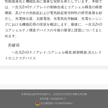
性能最適化と機能拡張に重要な役割を果たしています。本稿で
は、一次元ZnOナノアレイの制御合成とコアシェル構造の精密
構築、及びその光励起および電気励起発光特性の研究進展を紹
介し、光電検出器、太陽電池、光電気化学触媒、光電センシン
グにおける機能応用の現状を概説します。最後に、一次元ZnO
コアシェルナノ構造デバイスの今後の展望と課題についてまと
めます。
关键词
一次元ZnOナノアレイ;コアシェル構造;精密構築;光エレク
トロニクスデバイス
阅读全文
本系统由Light学术出版中心、北京北大方正电子有限公司共建
吉ICP备11002662号-17
京公网安备11010802024621