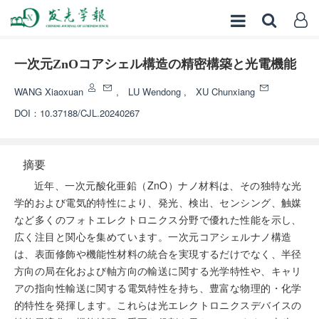
一次元ZnOコアシェル構造の精密構築と光電機能
WANG Xiaoxuan
,
LU Wendong
,
XU Chunxiang
DOI：
10.37188/CJL.20240267
摘要
近年、一次元酸化亜鉛（ZnO）ナノ材料は、その独特な光
学的および電気的特性により、発光、検出、センシング、触媒
など多くのフォトエレクトロニクス分野で優れた性能を示し、
広く注目と関心を集めています。一次元コアシェルナノ構造
は、表面修飾や機能性材料の統合を実現するだけでなく、半径
方向の局在化および軸方向の輸送に関する光学特性や、キャリ
アの指向性輸送に関する電気特性を持ち、豊富な物理的・化学
的特性を発揮します。これらは光エレクトロニクスデバイスの