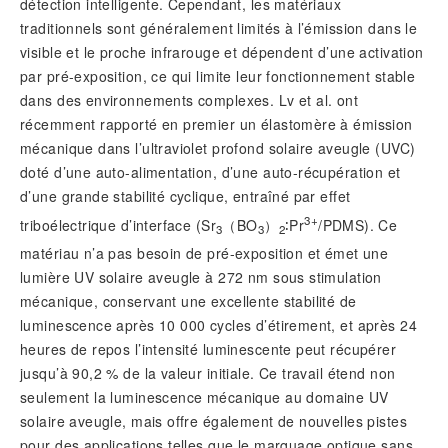
détection intelligente. Cependant, les matériaux
traditionnels sont généralement limités à l’émission dans le
visible et le proche infrarouge et dépendent d’une activation
par pré-exposition, ce qui limite leur fonctionnement stable
dans des environnements complexes. Lv et al. ont
récemment rapporté en premier un élastomère à émission
mécanique dans l’ultraviolet profond solaire aveugle (UVC)
doté d’une auto-alimentation, d’une auto-récupération et
d’une grande stabilité cyclique, entraîné par effet
3+
triboélectrique d’interface (Sr
（BO
）
∶Pr
/PDMS). Ce
3
3
2
matériau n’a pas besoin de pré-exposition et émet une
lumière UV solaire aveugle à 272 nm sous stimulation
mécanique, conservant une excellente stabilité de
luminescence après 10 000 cycles d’étirement, et après 24
heures de repos l’intensité luminescente peut récupérer
jusqu’à 90,2 % de la valeur initiale. Ce travail étend non
seulement la luminescence mécanique au domaine UV
solaire aveugle, mais offre également de nouvelles pistes
pour des applications telles que le marquage optique sans