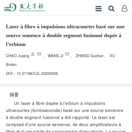
Laser à fibre à impulsions ultracourtes basé sur une
source semence à double segment fusionné dopée à
l’erbium
CHAO Juqing
,
WANG Ji
,
ZHANG Guohan
,
XU
Binbin
DOI：
10.37188/CJL.20250256
摘要
Un laser à fibre dopée à l’erbium à impulsions
ultracourtes (femtoseconde) basé sur une source semence
à double segment fusionné a été rapporté. Le laser est
composé d’une source semence, de deux amplificateurs à
fibre et d’une partie de compression d’impulsions. La source