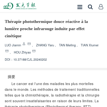
Thérapie photothermique douce réactive à la
lumière proche infrarouge induite par effet
cinétique
LUO Jiamin
,
ZHANG Yaru
,
TAN Meiling
,
TIAN Xiumei
,
HOU Zhiyao
DOI：
10.37188/CJL.20240202
摘要
Le cancer est l'une des maladies les plus mortelles
dans le monde. Les méthodes de traitement traditionnelles
telles que la chimiothérapie, la radiothérapie et la chirurgie
sont souvent insatisfaisantes en raison de leurs limites. La
thérapie photothermique (Photothermal therapy, PTT)