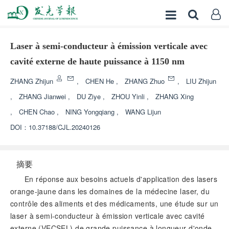
Laser à semi-conducteur à émission verticale avec
cavité externe de haute puissance à 1150 nm
ZHANG Zhijun
,
CHEN He
,
ZHANG Zhuo
,
LIU Zhijun
,
ZHANG Jianwei
,
DU Ziye
,
ZHOU Yinli
,
ZHANG Xing
,
CHEN Chao
,
NING Yongqiang
,
WANG Lijun
DOI：
10.37188/CJL.20240126
摘要
En réponse aux besoins actuels d'application des lasers
orange-jaune dans les domaines de la médecine laser, du
contrôle des aliments et des médicaments, une étude sur un
laser à semi-conducteur à émission verticale avec cavité
externe (VECSEL) de grande puissance à longueur d'onde