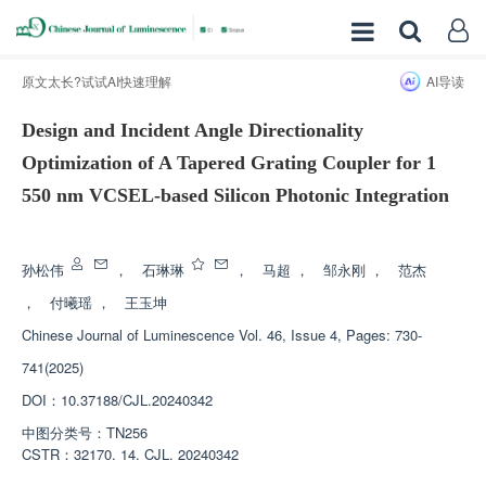
原文太长?试试AI快速理解
AI导读
Design and Incident Angle Directionality
Optimization of A Tapered Grating Coupler for 1
550 nm VCSEL-based Silicon Photonic Integration
增强出版
孙松伟
，
石琳琳
，
马超
，
邹永刚
，
范杰
，
付曦瑶
，
王玉坤
Chinese Journal of Luminescence
Vol. 46, Issue 4, Pages: 730-
741(2025)
DOI：
10.37188/CJL.20240342
中图分类号：
TN256
CSTR：
32170. 14. CJL. 20240342