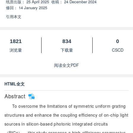
纸质出版：
25 April 2025
收稿：
24 December 2024
修回：
14 January 2025
引用本文
1821
834
0
浏览量
下载量
CSCD
阅读全文PDF
HTML全文
Abstract
To overcome the limitations of symmetric uniform grating
structures and enhance the coupling efficiency of on-chip light
sources in silicon-based photonic integrated circuits
（PICs）， this study proposes a high-efficiency progressive