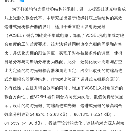
为了打破均匀光栅对称结构的限制，进一步提高硅基光电集成
片上光源的耦合效率。本研究提出基于绝缘衬底上硅结构的高效
递进式光栅耦合器的设计，适用于垂直腔面发射激光器
（VCSEL）键合到硅光子集成电路，降低了VCSEL光电集成对键
合角度的工艺难度要求。该方法通过同时改变光栅的周期和占空
比，并优化光栅的刻蚀深度，实现了对布拉格条件的调整，使衍
射场分布与高斯场分布更为匹配。此外，还优化设计周期与占空
比为定值的均匀光栅耦合器和周期固定、占空比改变的前端渐进
式光栅耦合器两种结构。作为对比验证了递进式光栅耦合器设计
的有效性，在提升耦合效率的同时，增加了VCSEL入射角倾角的
耦合方向性，使VCSEL器件耦合方向更为灵活。数值仿真结果显
示，设计的均匀光栅、前端渐进式光栅、递进式光栅的最高耦合
效率分别达到54.62%（-2.63 dB）、60.18%（-2.21 dB）、
64.55%（-1.90 dB）。得益于设计的优化，该结构对光源入射倾