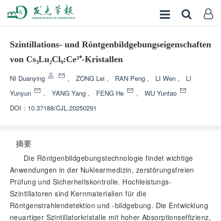
Szintillations- und Röntgenbildgebungseigenschaften
von Cs₃Lu₂Cl₉:Ce³⁺-Kristallen
NI Duanying
,
ZONG Lei
,
RAN Peng
,
LI Wen
,
LI
Yunyun
,
YANG Yang
,
FENG He
,
WU Yuntao
DOI：
10.37188/CJL.20250291
摘要
Die Röntgenbildgebungstechnologie findet wichtige
Anwendungen in der Nuklearmedizin, zerstörungsfreien
Prüfung und Sicherheitskontrolle. Hochleistungs-
Szintillatoren sind Kernmaterialien für die
Röntgenstrahlendetektion und -bildgebung. Die Entwicklung
neuartiger Szintillatorkristalle mit hoher Absorptionseffizienz,