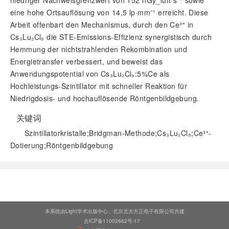
niedriger Nachweisgrenzwert von 152 nGy_luft·s⁻¹ sowie
eine hohe Ortsauflösung von 14,5 lp·mm⁻¹ erreicht. Diese
Arbeit offenbart den Mechanismus, durch den Ce³⁺ in
Cs₃Lu₂Cl₉ die STE-Emissions-Effizienz synergistisch durch
Hemmung der nichtstrahlenden Rekombination und
Energietransfer verbessert, und beweist das
Anwendungspotential von Cs₃Lu₂Cl₉:5%Ce als
Hochleistungs-Szintillator mit schneller Reaktion für
Niedrigdosis- und hochauflösende Röntgenbildgebung.
关键词
Szintillatorkristalle;Bridgman-Methode;Cs₃Lu₂Cl₉;Ce³⁺-
Dotierung;Röntgenbildgebung
阅读全文
本系统由Light学术出版中心、北京北大方正电子有限公司共建
吉ICP备11002662号-17