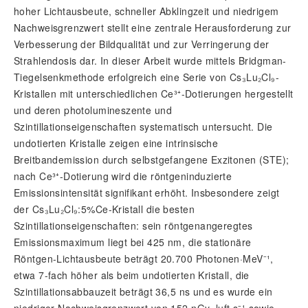
hoher Lichtausbeute, schneller Abklingzeit und niedrigem
Nachweisgrenzwert stellt eine zentrale Herausforderung zur
Verbesserung der Bildqualität und zur Verringerung der
Strahlendosis dar. In dieser Arbeit wurde mittels Bridgman-
Tiegelsenkmethode erfolgreich eine Serie von Cs₃Lu₂Cl₉-
Kristallen mit unterschiedlichen Ce³⁺-Dotierungen hergestellt
und deren photolumineszente und
Szintillationseigenschaften systematisch untersucht. Die
undotierten Kristalle zeigen eine intrinsische
Breitbandemission durch selbstgefangene Exzitonen (STE);
nach Ce³⁺-Dotierung wird die röntgeninduzierte
Emissionsintensität signifikant erhöht. Insbesondere zeigt
der Cs₃Lu₂Cl₉:5%Ce-Kristall die besten
Szintillationseigenschaften: sein röntgenangeregtes
Emissionsmaximum liegt bei 425 nm, die stationäre
Röntgen-Lichtausbeute beträgt 20.700 Photonen·MeV⁻¹,
etwa 7-fach höher als beim undotierten Kristall, die
Szintillationsabbauzeit beträgt 36,5 ns und es wurde ein