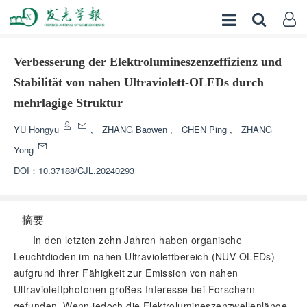
Verbesserung der Elektrolumineszenzeffizienz und
Stabilität von nahen Ultraviolett-OLEDs durch
mehrlagige Struktur
YU Hongyu
,
ZHANG Baowen
,
CHEN Ping
,
ZHANG
Yong
DOI：
10.37188/CJL.20240293
摘要
In den letzten zehn Jahren haben organische
Leuchtdioden im nahen Ultraviolettbereich (NUV-OLEDs)
aufgrund ihrer Fähigkeit zur Emission von nahen
Ultraviolettphotonen großes Interesse bei Forschern
gefunden. Wenn jedoch die Elektrolumineszenzwellenlänge