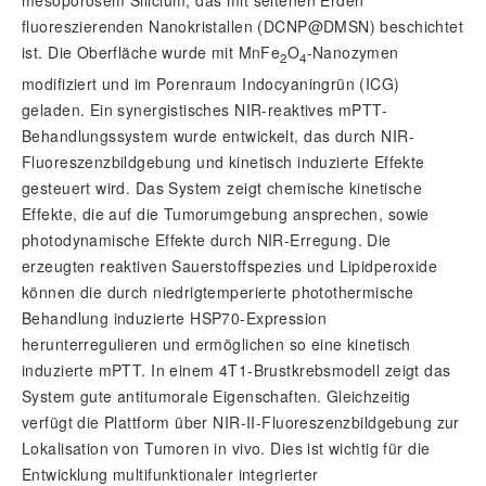
mesoporösem Silicium, das mit seltenen Erden
fluoreszierenden Nanokristallen (DCNP@DMSN) beschichtet
ist. Die Oberfläche wurde mit MnFe
O
-Nanozymen
2
4
modifiziert und im Porenraum Indocyaningrün (ICG)
geladen. Ein synergistisches NIR-reaktives mPTT-
Behandlungssystem wurde entwickelt, das durch NIR-
Fluoreszenzbildgebung und kinetisch induzierte Effekte
gesteuert wird. Das System zeigt chemische kinetische
Effekte, die auf die Tumorumgebung ansprechen, sowie
photodynamische Effekte durch NIR-Erregung. Die
erzeugten reaktiven Sauerstoffspezies und Lipidperoxide
können die durch niedrigtemperierte photothermische
Behandlung induzierte HSP70-Expression
herunterregulieren und ermöglichen so eine kinetisch
induzierte mPTT. In einem 4T1-Brustkrebsmodell zeigt das
System gute antitumorale Eigenschaften. Gleichzeitig
verfügt die Plattform über NIR-II-Fluoreszenzbildgebung zur
Lokalisation von Tumoren in vivo. Dies ist wichtig für die
Entwicklung multifunktionaler integrierter