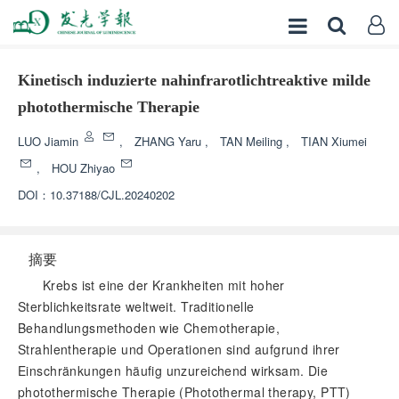
Kinetisch induzierte nahinfrarotlichtreaktive milde
photothermische Therapie
LUO Jiamin
,
ZHANG Yaru
,
TAN Meiling
,
TIAN Xiumei
,
HOU Zhiyao
DOI：
10.37188/CJL.20240202
摘要
Krebs ist eine der Krankheiten mit hoher
Sterblichkeitsrate weltweit. Traditionelle
Behandlungsmethoden wie Chemotherapie,
Strahlentherapie und Operationen sind aufgrund ihrer
Einschränkungen häufig unzureichend wirksam. Die
photothermische Therapie (Photothermal therapy, PTT)