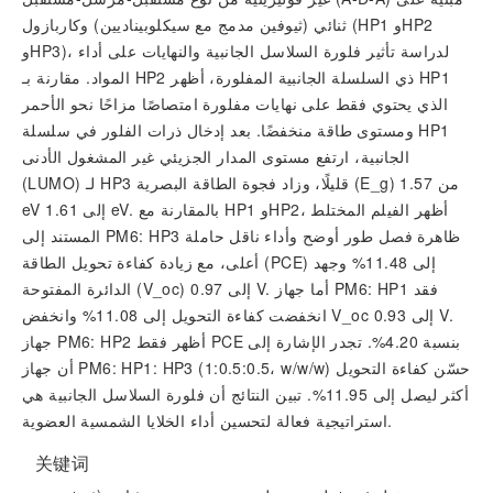
ثنائي (ثيوفين مدمج مع سيكلوبيناديين) وكاربازول (HP1 وHP2
وHP3)، لدراسة تأثير فلورة السلاسل الجانبية والنهايات على أداء
المواد. مقارنة بـ HP2 ذي السلسلة الجانبية المفلورة، أظهر HP1
الذي يحتوي فقط على نهايات مفلورة امتصاصًا مزاحًا نحو الأحمر
ومستوى طاقة منخفضًا. بعد إدخال ذرات الفلور في سلسلة HP1
الجانبية، ارتفع مستوى المدار الجزيئي غير المشغول الأدنى
(LUMO) لـ HP3 قليلًا، وزاد فجوة الطاقة البصرية (E_g) من 1.57
eV إلى 1.61 eV. بالمقارنة مع HP1 وHP2، أظهر الفيلم المختلط
المستند إلى PM6: HP3 ظاهرة فصل طور أوضح وأداء ناقل حاملة
أعلى، مع زيادة كفاءة تحويل الطاقة (PCE) إلى 11.48% وجهد
الدائرة المفتوحة (V_oc) إلى 0.97 V. أما جهاز PM6: HP1 فقد
انخفضت كفاءة التحويل إلى 11.08% وانخفض V_oc إلى 0.93 V.
جهاز PM6: HP2 أظهر فقط PCE بنسبة 4.20%. تجدر الإشارة إلى
أن جهاز PM6: HP1: HP3 (1:0.5:0.5، w/w/w) حسّن كفاءة التحويل
أكثر ليصل إلى 11.95%. تبين النتائج أن فلورة السلاسل الجانبية هي
استراتيجية فعالة لتحسين أداء الخلايا الشمسية العضوية.
关键词