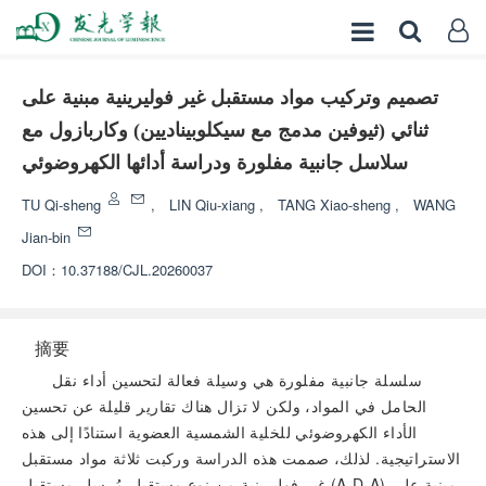
تصميم وتركيب مواد مستقبل غير فوليرينية مبنية على
ثنائي (ثيوفين مدمج مع سيكلوبيناديين) وكاربازول مع
سلاسل جانبية مفلورة ودراسة أدائها الكهروضوئي
TU Qi-sheng
,
LIN Qiu-xiang
,
TANG Xiao-sheng
,
WANG
Jian-bin
DOI：
10.37188/CJL.20260037
摘要
سلسلة جانبية مفلورة هي وسيلة فعالة لتحسين أداء نقل
الحامل في المواد، ولكن لا تزال هناك تقارير قليلة عن تحسين
الأداء الكهروضوئي للخلية الشمسية العضوية استنادًا إلى هذه
الاستراتيجية. لذلك، صممت هذه الدراسة وركبت ثلاثة مواد مستقبل
غير فوليرينية من نوع مستقبل-مُرسل-مستقبل (A-D-A) مبنية على