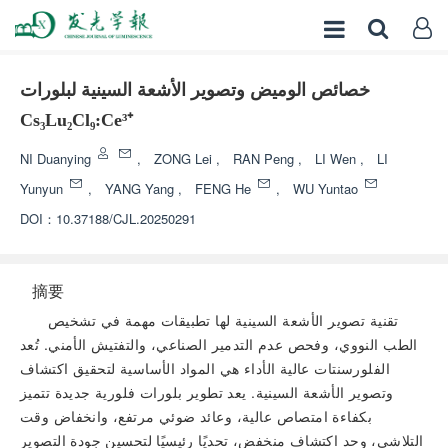
خصائص الوميض وتصوير الأشعة السينية لبلورات
Cs₃Lu₂Cl₉:Ce³⁺
NI Duanying
,
ZONG Lei
,
RAN Peng
,
LI Wen
,
LI
Yunyun
,
YANG Yang
,
FENG He
,
WU Yuntao
DOI：
10.37188/CJL.20250291
摘要
تقنية تصوير الأشعة السينية لها تطبيقات مهمة في تشخيص
الطب النووي، وفحص عدم التدمير الصناعي، والتفتيش الأمني. تُعد
الفلورسنتات عالية الأداء هي المواد الأساسية لتحقيق اكتشاف
وتصوير الأشعة السينية. يعد تطوير بلورات فلورية جديدة تتميز
بكفاءة امتصاص عالية، وعائد ضوئي مرتفع، وانخفاض وقت
التلاشي، وحد اكتشاف منخفض، تحديًا رئيسيًا لتحسين جودة التصوير