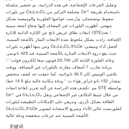
وتقليل الجرعات الإشعاعية. في هذه الدراسة، تم تحضير سلسلة
من بلورات Cs₃Lu₂Cl₉ مختلفة التركيز من Ce³⁺ باستخدام طريقة
سقوط بوتشجمان، ودُرست خواصها الفلورية والوميضية بشكل
منهجي. أظهرت البلورات غير المضاف إليها شعاع أشعة سينية
انبعاث نطاق عريض ناتج عن الإثارة الذاتية للاثارة (STE)؛ بعد
الإضافة، زادت بشكل ملحوظ شدة الانبعاث المثار بالأشعة السينية.
ومن بينها أظهرت بلورات Cs₃Lu₂Cl₉:5%Ce أفضل أداء وميضي:
حيث يقع ذروة الانبعاث المثارة بالأشعة السينية عند 425 نانومتر،
وعائد الفلورة الثابتة كان 20,700 فوتون·ميغا إلكترون فولت⁻¹،
بزيادة تقارب 7 أضعاف مقارنة بالبلورات غير المضافة، ووقت
تلاشي الوميض كان 36.5 نانوثانية، كما حققت حد كشف منخفض
بمقدار 152 نانو غراي_هواء·ث⁻¹ ودقة مكانية عالية تبلغ 14.5 خط/
مم. تكشف هذه الدراسة عن آلية تعزيز كفاءة انبعاث STE بواسطة
Ce³⁺ في Cs₃Lu₂Cl₉ من خلال تثبيط التكاثف غير الإشعاعي ونقل
الطاقة بشكل تآزري، وتبرهن على الإمكانات التطبيقية لبلورات
Cs₃Lu₂Cl₉:5%Ce كفلورسنت عالي الأداء وسريع الاستجابة لتصوير
الأشعة السينية عند جرعات منخفضة ودقة عالية.
关键词