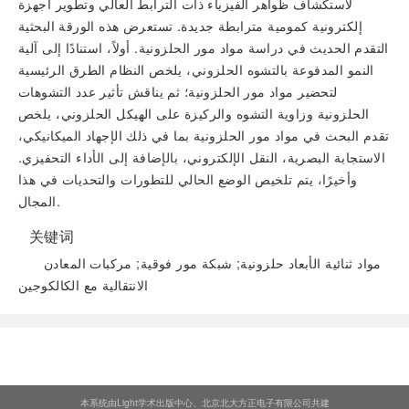
لاستكشاف ظواهر الفيزياء ذات الترابط العالي وتطوير أجهزة
إلكترونية كمومية مترابطة جديدة. تستعرض هذه الورقة البحثية
التقدم الحديث في دراسة مواد مور الحلزونية. أولاً، استنادًا إلى آلية
النمو المدفوعة بالتشوه الحلزوني، يلخص النظام الطرق الرئيسية
لتحضير مواد مور الحلزونية؛ ثم يناقش تأثير عدد التشوهات
الحلزونية وزاوية التشوه والركيزة على الهيكل الحلزوني، يلخص
تقدم البحث في مواد مور الحلزونية بما في ذلك الإجهاد الميكانيكي،
الاستجابة البصرية، النقل الإلكتروني، بالإضافة إلى الأداء التحفيزي.
وأخيرًا، يتم تلخيص الوضع الحالي للتطورات والتحديات في هذا
المجال.
关键词
مواد ثنائية الأبعاد حلزونية; شبكة مور فوقية; مركبات المعادن
الانتقالية مع الكالكوجين
阅读全文
本系统由Light学术出版中心、北京北大方正电子有限公司共建