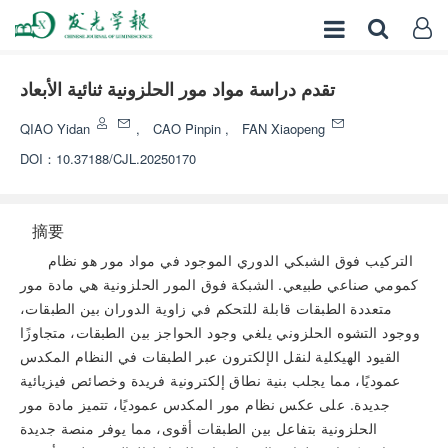
تقدم دراسة مواد مور الحلزونية ثنائية الأبعاد
QIAO Yidan
,
CAO Pinpin
,
FAN Xiaopeng
DOI：
10.37188/CJL.20250170
摘要
التركيب فوق الشبكي الدوري الموجود في مواد مور هو نظام
كمومي صناعي طبيعي. الشبكة فوق المور الحلزونية هي مادة مور
متعددة الطبقات قابلة للتحكم في زاوية الدوران بين الطبقات،
ووجود التشوه الحلزوني يلغي وجود الحواجز بين الطبقات، متجاوزًا
القيود الهيكلية لنقل الإلكترون عبر الطبقات في النظام المكدس
عموديًا، مما يجلب بنية نطاق إلكترونية فريدة وخصائص فيزيائية
جديدة. على عكس نظام مور المكدس عموديًا، تتميز مادة مور
الحلزونية بتفاعل بين الطبقات أقوى، مما يوفر منصة جديدة