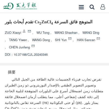
المتوهج فائق السرعة
ZnCl
تقدم أبحاث بلور Cs
2
4
ZUO Xiaoyi
,
WU Tong
,
WANG Shaohan
,
WANG Ding
,
TANG Yiwen
,
WANG Dong
,
SHI Yun
,
HAN Sancan
,
CHEN Junfeng
DOI：
10.37188/CJL.20240346
摘要
تفرض تجارب فيزياء الجسيمات عالية الطاقة من الجيل التالي
وتصوير التصوير الطبقي بالإصدار البوزيتروني ذو زمن الطيران
متطلبات زمن اضمحلال أسرع على البلورات المتوهجة لتلبية الحاجة
إلى دقة كشف إشعاعي أعلى، مما يتطلب أزمان اضمحلال فائقة
السرعة تقاس بالنانوثانية (ns) أو حتى البكوثانية (ps). يمتاز بلور
بخصائص مثل اضمحلال سريع، انبعاث ضوء بدون
ZnCl
Cs