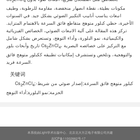
2
4
مكونات بطيئة، نقطة انصهار منخفضة، مقاومة للرطوبة، وطيف
انبعاث يناسب أنابيب التكبير الضوئي بشكل جيد. في السنوات
الأخيرة، حظي كبلور متوهج متقاطع فائق السرعة بالاهتمام المتزايد.
تركز هذه المقالة على آلية الانبعاث الضوئي، الخصائص الفيزيائية
والكيميائية، نمو البلورة، وأداء التوهج، وتستعرض بشكل شامل
، مع التركيز على خصائصه البصرية
ZnCl
تاريخ وأبحاث بلور Cs
2
4
والتوهجية، وتلخص وتستشرف إمكانيات تطبيقه ككبلور متوهج فائق
السرعة فريد.
关键词
;كبلور متوهج فائق السرعة;إصدار ضوئي من شريط-
ZnCl
Cs
2
4
الحزمة;نمو البلورة;أداء التوهج
阅读全文
本系统由Light学术出版中心、北京北大方正电子有限公司共建
吉ICP备11002662号-17