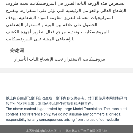
تستعرض هذه الورقة آليات الضرر في البيروفيسكايت تحت ظروف
الإشعاع العالي والعوامل الرئيسية التي تؤثر على استقراره، وتقترح
استراتيجيات محتملة لتعزيز مقاومة المواد الإشعاعية، بهدف
الحصول على علاقة بين البنية والاستقرار الإشعاعي
للبيروفيسكايت، وتقديم مرجع فعال لتطوير أجهزة الكشف
الإشعاعي المبنية على البيروفيسكايت.
关键词
بيروفسكايت;الاستقرار تحت الإشعاع;آليات الأضرار
阅读全文
以上内容由讯飞翻译自动生成，翻译内容仅供参考。对于因使用本网站翻译内
容产生的相关后果，本网站不承担任何商业和法律责任。
The above content is generated by Large Model Translation. The translated
content is for reference only. We do not assume any commercial or legal
responsibilty for any consequences arising from the use of our website
本系统由Light学术出版中心、北京北大方正电子有限公司共建