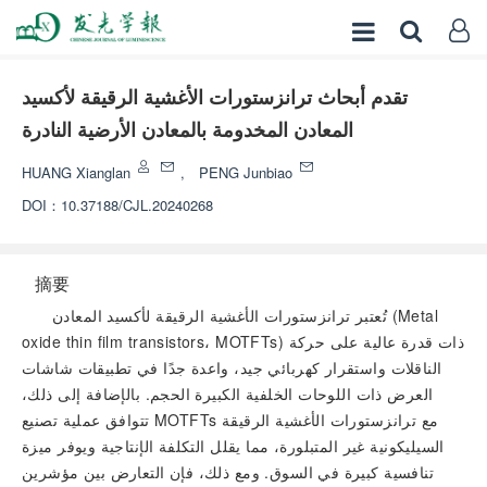
تقدم أبحاث ترانزستورات الأغشية الرقيقة لأكسيد
المعادن المخدومة بالمعادن الأرضية النادرة
HUANG Xianglan
,
PENG Junbiao
DOI：
10.37188/CJL.20240268
摘要
تُعتبر ترانزستورات الأغشية الرقيقة لأكسيد المعادن (Metal
oxide thin film transistors، MOTFTs) ذات قدرة عالية على حركة
الناقلات واستقرار كهربائي جيد، واعدة جدًا في تطبيقات شاشات
العرض ذات اللوحات الخلفية الكبيرة الحجم. بالإضافة إلى ذلك،
تتوافق عملية تصنيع MOTFTs مع ترانزستورات الأغشية الرقيقة
السيليكونية غير المتبلورة، مما يقلل التكلفة الإنتاجية ويوفر ميزة
تنافسية كبيرة في السوق. ومع ذلك، فإن التعارض بين مؤشرين