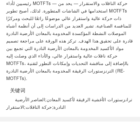
رئيسيين لأداء MOTFTs — حركة الناقلات والاستقرار — يحد من
استخدامها في الشاشات المتطورة. لذلك، أصبح تطوير MOTFTs
ذات حركة عالية واستقرار عالي موضوعًا رائعًا للبحث ومركزًا
للمنافسة الصناعية. تشير العديد من الدراسات إلى أن أنظمة أشباه
الموصلات النشطة المؤكسدة المخدومة بالمعادن الأرضية النادرة
قادرة على تحقيق هذا الهدف. تركز هذه الورقة على مراجعة تصميم
مواد الأكسيد المخدومة بالمعادن الأرضية النادرة التي تجمع بين
حركة ناقلات عالية واستقرار عالي، والأداء الذي وصلت إليه
MOTFTs، بالإضافة إلى مناقشة التحديات وإمكانات التطور لتقنية
الترنزستورات الرقيقة المخدومة بالمعادن الأرضية النادرة (RE-
MOTFTs).
关键词
ترانزستورات الأغشية الرقيقة لأكسيد المعادن;العناصر الأرضية
النادرة;حركة الناقلات;الاستقرار
阅读全文