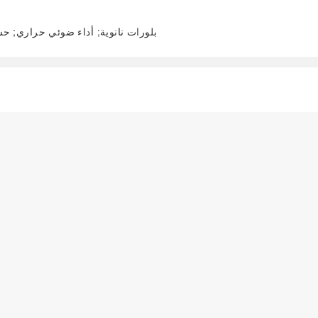
بلورات نانوية; أداء ضوئي حراري; ح
阅读全文