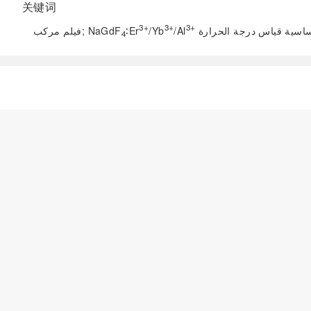
关键词
3+
3+
3+
ساسية قياس درجة الحرارة
/Al
/Yb
∶Er
فيلم مركب; NaGdF
4