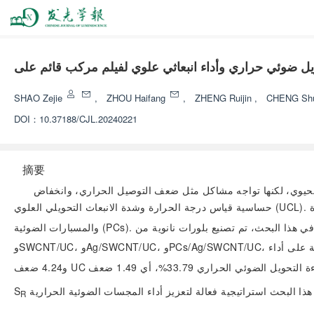
SHAO Zejie
,
ZHOU Haifang
,
ZHENG Ruijin
,
CHENG Shu
DOI：
10.37188/CJL.20240221
摘要
ب الحيوي، لكنها تواجه مشاكل مثل ضعف التوصيل الحراري، وانخفاض
حساسية قياس درجة الحرارة وشدة الانبعاث التحويلي العلوي (UCL). ومن الوسائل الفعالة لتحسين شدة UCL والأداء الضوئي الحراري إضافة أنابيب الكربون النانوية أحادية الجدران (SWCNT)، والمعادن الثمينة،
وSWCNT/UC، وAg/SWCNT/UC، وPCs/Ag/SWCNT/UC، تم دراسة تأثير الطبقات المختلفة على أداء UCNPs. أظهرت النتائج أن أداء PCs/Ag/SWCNT/UC متميز، حيث بلغت شدة الضوء الأحمر والأخضر 3.48
S
R