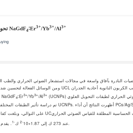
3+
3+
3+
/Al
/Yb
∶Er
تحويل ضوئي حراري وأداء انبعاثي علوي لفيلم مركب قائم على NaGdF
4
ying
 الأرضيات النادرة بآفاق واسعة في مجالات استشعار الضوئي الحراري والط
3+
3+
3+
(UCNPs) بطريقة التسامي في المذيب. من خلال مقارنة أداء التحويل الضوئي الحراري لطبقات التحويل العلوي (UC)،
/Al
/Yb
∶Er
والمسبارات الضوئية (PCs). في هذا البحث، تم تصنيع بلورات نانوية من NaGdF
4
-1
-2
. يقدم هذا البحث استراتيجية فعالة لتعزيز أداء المجسات الضوئية الحرارية.
عند 273 ك إلى 1.87×10
ك