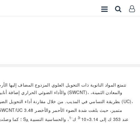
تتمتع المواد النانوية ذات التحويل العلوي المزدوج المضاف إليها
-1
-3
عند 353 ك إلى 3.14×10
ك
، والحساسية النسبية
S
و4.24 ضعف UC على التوالي، وبلغت كفاءة التحويل الضوئي الحراري 33.79%، أي 1.49 ضعف UC؛ كما وصلت الحساسية المطلقة للقياس الضوئي الحراري
A