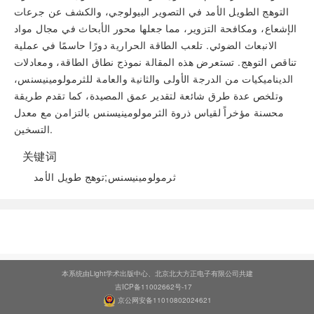
التوهج الطويل الأمد في التصوير البيولوجي، والكشف عن جرعات
الإشعاع، ومكافحة التزوير، مما جعلها محور الأبحاث في مجال مواد
الانبعاث الضوئي. تلعب الطاقة الحرارية دورًا حاسمًا في عملية
تناقص التوهج. تستعرض هذه المقالة نموذج نطاق الطاقة، ومعادلات
الديناميكيات من الدرجة الأولى والثانية والعامة للثرمولومينيسنس،
وتلخص عدة طرق شائعة لتقدير عمق المصيدة، كما تقدم طريقة
محسنة مؤخراً لقياس ذروة الثرمولومينيسنس بالتزامن مع معدل
التسخين.
关键词
ثرمولومينيسنس;توهج طويل الأمد
阅读全文
本系统由Light学术出版中心、北京北大方正电子有限公司共建
吉ICP备11002662号-17
京公网安备11010802024621