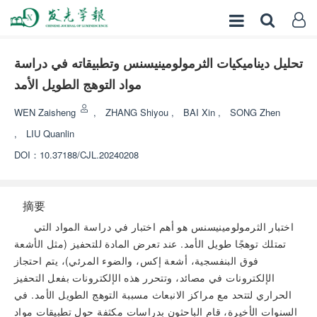
تحليل ديناميكيات الثرمولومينيسنس وتطبيقاته في دراسة
مواد التوهج الطويل الأمد
WEN Zaisheng
,
ZHANG Shiyou
,
BAI Xin
,
SONG Zhen
,
LIU Quanlin
DOI：
10.37188/CJL.20240208
摘要
اختبار الثرمولومينيسنس هو أهم اختبار في دراسة المواد التي
تمتلك توهجًا طويل الأمد. عند تعرض المادة للتحفيز (مثل الأشعة
فوق البنفسجية، أشعة إكس، والضوء المرئي)، يتم احتجاز
الإلكترونات في مصائد، وتتحرر هذه الإلكترونات بفعل التحفيز
الحراري لتتحد مع مراكز الانبعاث مسببة التوهج الطويل الأمد. في
السنوات الأخيرة، قام الباحثون بدراسات مكثفة حول تطبيقات مواد