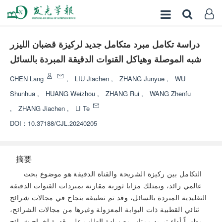
دراسة تكامل مبرد متكامل جديد لركيزة قضبان الليزر
شبه الموصلة وهياكل القنوات الدقيقة المبردة بالسائل
CHEN Lang
,
LIU Jiachen
,
ZHANG Junyue
,
WU
Shunhua
,
HUANG Weizhou
,
ZHANG Rui
,
WANG Zhenfu
,
ZHANG Jiachen
,
LI Te
DOI：
10.37188/CJL.20240205
摘要
التكامل بين ركيزة الشريحة والقناة الدقيقة هو موضوع بحث
عالمي رائد، ويمتلك مزايا ثورية مقارنة بمبردات القنوات الدقيقة
التقليدية المبردة بالسائل، وقد تم تطبيقه بنجاح في مجالات شرائح
ثنائي القطبية ذات البوابة المعزولة وغيرها من مجالات الشرائح،
مظهراً أداء تبريد ممتاز. مع زيادة الطلب على قدرة إخراج شرائح