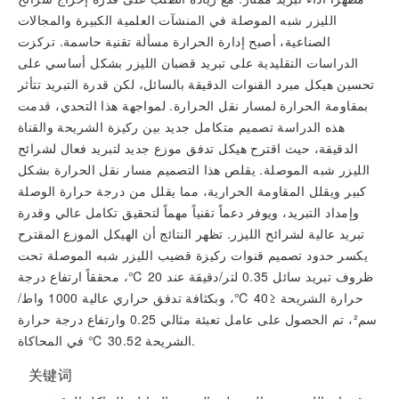
الليزر شبه الموصلة في المنشآت العلمية الكبيرة والمجالات
الصناعية، أصبح إدارة الحرارة مسألة تقنية حاسمة. تركزت
الدراسات التقليدية على تبريد قضبان الليزر بشكل أساسي على
تحسين هيكل مبرد القنوات الدقيقة بالسائل، لكن قدرة التبريد تتأثر
بمقاومة الحرارة لمسار نقل الحرارة. لمواجهة هذا التحدي، قدمت
هذه الدراسة تصميم متكامل جديد بين ركيزة الشريحة والقناة
الدقيقة، حيث اقترح هيكل تدفق موزع جديد لتبريد فعال لشرائح
الليزر شبه الموصلة. يقلص هذا التصميم مسار نقل الحرارة بشكل
كبير ويقلل المقاومة الحرارية، مما يقلل من درجة حرارة الوصلة
وإمداد التبريد، ويوفر دعماً تقنياً مهماً لتحقيق تكامل عالي وقدرة
تبريد عالية لشرائح الليزر. تظهر النتائج أن الهيكل الموزع المقترح
يكسر حدود تصميم قنوات ركيزة قضيب الليزر شبه الموصلة تحت
ظروف تبريد سائل 0.35 لتر/دقيقة عند 20 ℃، محققاً ارتفاع درجة
حرارة الشريحة ≤40 ℃، وبكثافة تدفق حراري عالية 1000 واط/
سم²، تم الحصول على عامل تعبئة مثالي 0.25 وارتفاع درجة حرارة
الشريحة 30.52 ℃ في المحاكاة.
关键词