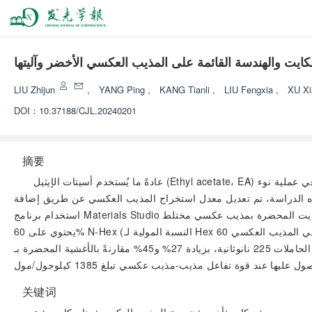
كايت والهندسة القائمة على المذيب العكسي الأخضر وآليتها
LIU Zhijun
,
YANG Ping
,
KANG Tianli
,
LIU Fengxia
,
XU Xi
DOI：
10.37188/CJL.20240201
摘要
عادةً ما يُستخدم أسيتات الإيثيل (Ethyl acetate، EA) كمذيب عكسي صديق للبيئة لتحضير أغشية البيروفسكايت، لكن القطبية العالية تؤدي إلى سرعة استخراج زائدة، مما يجعل من الصعب التحكم في عملية نوء
استخراج المذيب العكسي عن طريق إضافة n-هيكسان (n-hexane، Hex) إلى EA للتحكم في تشبع المحلول وتحقيق توازن ديناميكي بين نوء ونمو البلورات؛ كما تم
استخدام برنامج Materials Studio لمحاكاة الديناميكا الجزيئية لنظام المذيب والمذيب العكسي، وحساب طاقة التفاعل بينهما بشكل كمي. أظهرت التجارب أن أغشية البيروفسكايت المحضرة بمذيب عكسي مختلط
يحتوي على 60% N-Hex (النسبة المولية لـ Hex في المذيب العكسي 60%) لها متوسط حجم حبيبات 249 نانومتر، بزيادة 17% و71% مقارنةً بالأغشية المحضرة بـ EA النقي و Hex النقي على التوالي؛ ومدة حياة
الحاملات 225 نانوثانية، بزيادة 27% و45% مقارنةً بالأغشية المحضرة بـ EA و Hex النقيين؛ كما أظهرت الأغشية تفضيل توجيه على مستوى السطح البلوري (110). تشير حسابات الديناميكا الجزيئية إلى أن أفضل أغشية
关键词