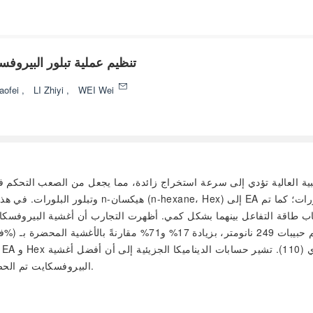
تنظيم عملية تبلور البيروفس
aofei
,
LI Zhiyi
,
WEI Wei
وتبلور البلورات. في هذه الدراسة، تم تعديل معدل 
البيروفسكايت تم الحصول عليها عند قوة تفاعل مذيب-مذيب عكسي تبلغ 1385 كيلوجول/مول.